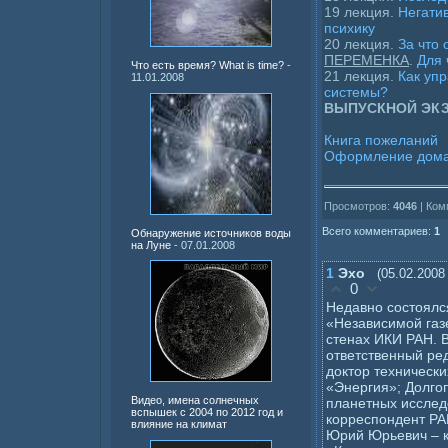
19 лекция.
Негати
психику
20 лекция.
За что 
ПЕРЕМЕНКА
.
Для 
Что есть время? What is time?
-
21 лекция.
Как уп
11.01.2008
системы?
ВЫПУСКНОЙ ЭК
Книга пожеланий
Оформление дома
Просмотров:
4046
| Ком
Всего комментариев:
1
Обнаружение источников воды
на Луне
- 07.01.2008
1
Эхо
(05.02.2008
0
Недавно состоялс
«Независимой газ
стенах ИКИ РАН. 
ответственный ре
доктор технически
«Энергия»; Долго
Видео, имена солнечных
планетных исслед
вспышек с 2004 по 2012 год и
корреспондент РА
влияние на климат
Юрий Юрьевич – к