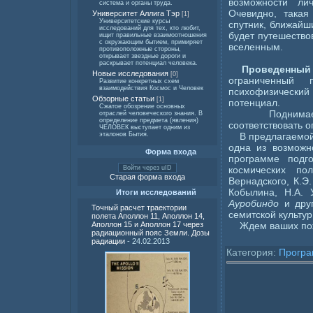
возможности ли
система и органы труда.
Очевидно, такая
Университет Аллига Тэр
[1]
Университетские курсы
спутник, ближайш
исследований для тех, кто любит,
будет путешество
ищит правильные взаимоотношения
с окружающим бытием, примиряет
вселенным.
противоположные стороны,
открывает звездные дороги и
раскрывает потенциал человека.
Проведенный 
Новые исследования
[0]
ограниченный 
Развитие конкретных схем
взаимодействия Космос и Человек
психофизически
Обзорные статьи
[1]
потенциал.
Сжатое обозрение основных
Поднима
отраслей человеческого знания. В
определение предмета (явления)
соответствовать 
ЧЕЛОВЕК выступает одним из
В предлагаемой
эталонов Бытия.
одна из возможн
Форма входа
программе подго
космических п
Войти через uID
Старая форма входа
Вернадского, К.Э.
Кобылина, Н.А.
Итоги исследований
Ауробиндо
и дру
Точный расчет траектории
семитской культур
полета Аполлон 11, Аполлон 14,
Ждем ваших пож
Аполлон 15 и Аполлон 17 через
радиационный пояс Земли. Дозы
радиации
- 24.02.2013
Категория:
Програ