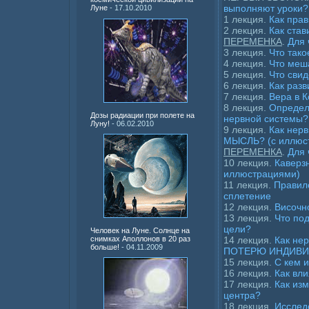
выполняют уроки?
Луне
- 17.10.2010
1 лекция.
Как пра
2 лекция.
Как став
ПЕРЕМЕНКА
.
Для 
3 лекция.
Что тако
4 лекция.
Что меш
5 лекция.
Что сви
6 лекция.
Как разв
7 лекция.
Вера в 
8 лекция.
Определе
Дозы радиации при полете на
нервной системы?
Луну!
- 06.02.2010
9 лекция.
Как нер
МЫСЛЬ? (с иллюс
ПЕРЕМЕНКА
.
Для 
10 лекция.
Каверзн
иллюстрациями)
11 лекция.
Правил
сплетение
12 лекция.
Височн
13 лекция.
Что по
цели?
Человек на Луне. Солнце на
14 лекция.
Как не
снимках Аполлонов в 20 раз
больше!
- 04.11.2009
ПОТЕРЮ ИНДИВИД
15 лекция.
С кем и
16 лекция.
Как вл
17 лекция.
Как из
центра?
18 лекция.
Исслед