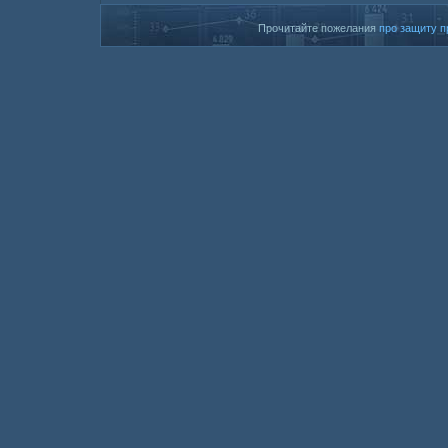
Прочитайте пожелания
про защиту п