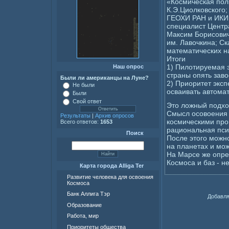
«Космическая пол
К.Э.Циолковского
ГЕОХИ РАН и ИКИ 
специалист Центр
Максим Борисович
им. Лавочкина; С
математических н
Итоги
1) Пилотируемая 
Наш опрос
страны опять зав
Были ли американцы на Луне?
2) Приоритет экс
Не были
осваивать автома
Были
Свой ответ
Это ложный подход
Смысл осовоения 
Результаты
|
Архив опросов
космическими про
Всего ответов:
1653
рациональная пси
Поиск
После этого можно
на планетах и мож
На Марсе же опре
Космоса и баз - н
Карта города Alliga Ter
Развитие человека для освоения
Космоса
Банк Аллига Тэр
Добавля
Образование
Работа, мир
Приоритеты общества