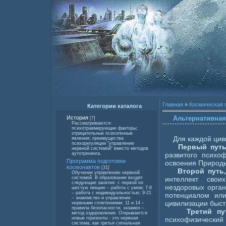
Главная
»
Космическая 
Категории каталога
Альтернативная
История
[7]
Рассматриваются:
психотравмирующие факторы;
отрицательные психогенные
Для каждой цивил
явления; преимущества
психорегуляции "управление
Первый пут
нервной системой" вместо методов
развитого психо
аутотренинга.
Программа подготовки
освоения Природ
космонавтов
[31]
Второй путь,
Обучение управлению нервной
интеллект свои
системой. В образование входят
следующие занятия: с первой по
нездоровых орган
шестую лекцию – работа с умом; 7-8
– работа с индивидуальностью; 9-21
потенциалом или
– знакомство и управление
цивилизации быст
нервными сплетениями; 11 и 14 –
правила безопасности; экзамен –
Третий п
метод оздоровления. Открываются
психофизический
новые горизонты - это нервная
система, как третья сигнальная