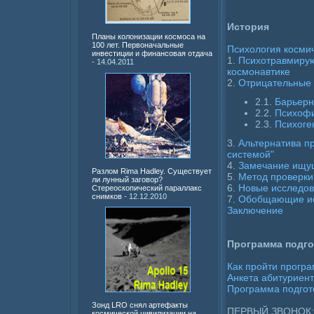
История
Планы колонизации космоса на
100 лет. Первоначальные
Психология косми
инвестиции и финансовая отдача
1.
Психотравмирую
- 14.04.2011
космонавтике
2.
Отрицательные 
2.1.
Барьерн
2.2.
Психофи
2.3.
Психоге
3.
Альтернатива п
системой"
4.
Замечание ищущ
Разлом Rima Hadley. Существует
5.
Метод проверки
ли лунный заговор?
6.
Новые исследов
Стереоскопический параллакс
снимков
- 12.12.2010
7.
Обобщающие ис
Заключение
Программа подго
Как пройти програ
Анкета абитуриен
Программа подгот
Зонд LRO снял артефакты
ПЕРВЫЙ ЗВОНОК
космической цивилизации на