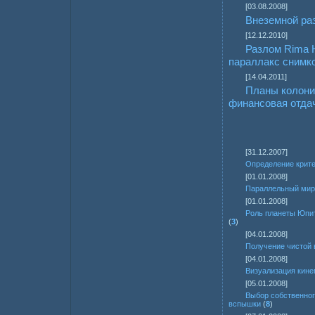
[03.08.2008]
Внеземной ра
[12.12.2010]
Разлом Rima 
параллакс снимк
[14.04.2011]
Планы колони
финансовая отда
[31.12.2007]
Определение крите
[01.01.2008]
Параллельный мир
[01.01.2008]
Роль планеты Юпи
(
3
)
[04.01.2008]
Получение чистой
[04.01.2008]
Визуализация кине
[05.01.2008]
Выбор собственног
вспышки
(
8
)