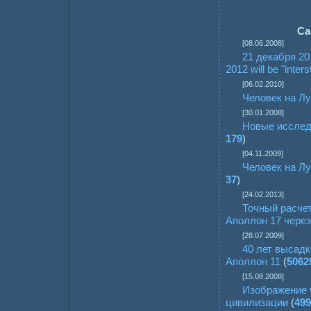
Са
[08.06.2008]
21 декабря 20
2012 will be "inters
[06.02.2010]
Человек на Лу
[30.01.2008]
Новые исслед
179
)
[04.11.2009]
Человек на Лу
37
)
[24.02.2013]
Точный расчет
Аполлон 17 чере
[28.07.2009]
40 лет высадк
Аполлон 11
(
50629
[15.08.2008]
Изображение 
цивилизации
(
499