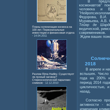
В предлаг
космонавтов" по
человека и В
"Нейропсихолог
Федорова, В.И. 
Муравьева, А.В.
Тейяр де Шар
Планы колонизации космоса на
ведической, римс
100 лет. Первоначальные
современников.
инвестиции и финансовая отдача
- 14.04.2011
Ждем ваших поже
Солнечн
2018
В апреле и н
вспышек. Число
Разлом Rima Hadley. Существует
ли лунный заговор?
года на 200% н
Стереоскопический параллакс
период 2014 года
снимков
- 12.12.2010
цикличностью, и
назад.
Согласно про
активности - в
изменения клима