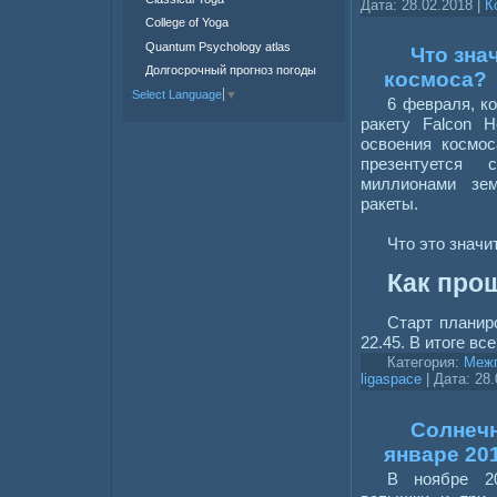
Дата:
28.02.2018
|
К
College of Yoga
Quantum Psychology atlas
Что зна
Долгосрочный прогноз погоды
космоса?
Select Language
▼
6 февраля, к
ракету Falcon 
освоения космос
презентуется
миллионами зе
ракеты.
Что это значи
Как про
Старт планиро
22.45. В итоге вс
Категория:
Межп
ligaspace
| Дата:
28.
Солнечн
январе 20
В ноябре 2