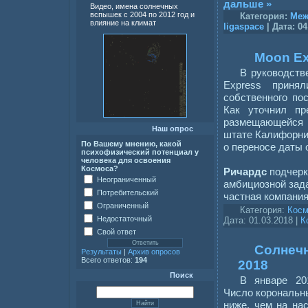
дальше »
Видео, имена солнечных
вспышек с 2004 по 2012 год и
Категория:
Меж
влияние на климат
ligaspace
| Дата:
04
Moon Ex
В руководств
Express приня
собственного по
Как уточнил пр
размещающейся
Наш опрос
штате Калифорни
По Вашему мнению, какой
о переносе даты 
психофизический потенциал у
человека для освоения
Космоса?
Ричардс
подчерк
Неограниченный
амбициозной зада
Потребительский
частная компани
Ограниченный
Категория:
Косм
Недостаточный
Дата:
01.03.2018
|
К
Свой ответ
Солнечн
Результаты
|
Архив опросов
Всего ответов:
194
2018
Поиск
В январе 20
Число корональны
ниже, чем на на