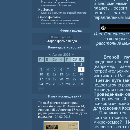
Контроль за организациями,
и многомерными.
связанными с Космосом
планеты, освоит
На Земле
гиганты, затем
Главные события на родной планете
параллельным ми
Online фильмы
Фантастика и документальные
фильмы о Космосе и Земле
Форма входа
Илл. Отношение р
Войти через uID
за которое 
Старая форма входа
расстояние межд
Календарь новостей
«
Август 2026
»
Второй путь 
Пн
Вт
Ср
Чт
Пт
Сб
Вс
продолжительност
1
2
(например, зам
3
4
5
6
7
8
9
потребительским
10
11
12
13
14
15
16
инстинктов. Разв
17
18
19
20
21
22
23
Третий путь (а
24
25
26
27
28
29
30
недостаточно раз
жизни для освоен
31
Проведенный оп
Итоги исследований
неограниченный
Точный расчет траектории
психофизический 
полета Аполлон 11, Аполлон 14,
для освоения Кос
Аполлон 15 и Аполлон 17 через
Поднимается
радиационный пояс Земли. Дозы
радиации
- 24.02.2013
соответствовать
микрокосмос? Н
человека в его с