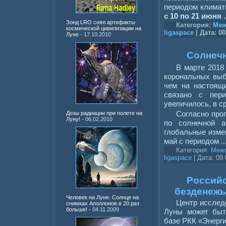
периодом климат
с 10 по 21 июня
Зонд LRO снял артефакты
Категория:
Меж
космической цивилизации на
ligaspace
| Дата:
08
Луне
- 17.10.2010
Солнечн
В марте 2018
корональных выб
чем на настоящи
связано с пери
увеличилось, в с
Согласно про
Дозы радиации при полете на
Луну!
- 06.02.2010
по солнечной а
глобальные изме
май с периодом
.
Категория:
Межп
ligaspace
| Дата:
09.
Российс
безденеж
Человек на Луне. Солнце на
Центр исслед
снимках Аполлонов в 20 раз
больше!
- 04.11.2009
Луны может быт
базе РКК «Энерги