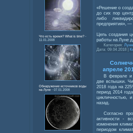
«Решение о созда
до сих пор центр
либо ликвидир
предприятия», — 
Цель создания ц
Что есть время? What is time?
-
работы на Луне д
11.01.2008
Категория:
Лунн
Дата:
09.04.2018
|
К
Солнечн
апреле 20
В феврале и
две вспышки. Ч
2018 года на 22
Обнаружение источников воды
на Луне
- 07.01.2008
период 2014 года
цикличностью, и
назад.
Согласно про
активности - в
изменения климат
периодом клима