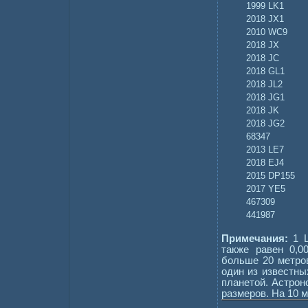
1999 LK1
2018 JX1
2010 WC9
2018 JX
2018 JC
2018 GL1
2018 JL2
2018 JG1
2018 JK
2018 JG2
68347
2013 LE7
2018 EJ4
2015 DP155
2017 YE5
467309
441987
Примечания:
1 L
также равен 0,
больше 20 метров
один из известны
планетой. Астро
размеров. На 10 