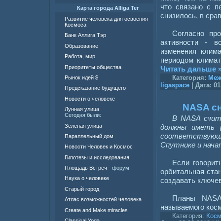
что связано с п
Карта города Alliga Ter
снизилось, в сра
Развитие человека для освоения
Космоса
Согласно про
Банк Аллига Тэр
активности - в
Образование
изменения клима
Работа, мир
периодом климат
Приоритеты общества
Читать дальше 
Категория:
Меж
Рынок идей $
ligaspace
| Дата:
01
Предсказание будущего
Новости о человеке
NASA сн
Лунная улица
Сегодня были:
В NASA счит
Зеленая улица
должны иметь 
соответствую
Параллельный дом
Спутнике и нача
Новости Человек и Космос
Гипотезы и исследования
Если говорит
Площадь Встреч
- форум
орбитальная ста
Наука о человеке
создавать ключев
Старый город
Планы NASA
Атлас возможностей человека
называемого кос
Create and Make miracles
Категория:
Косм
Classical Yoga