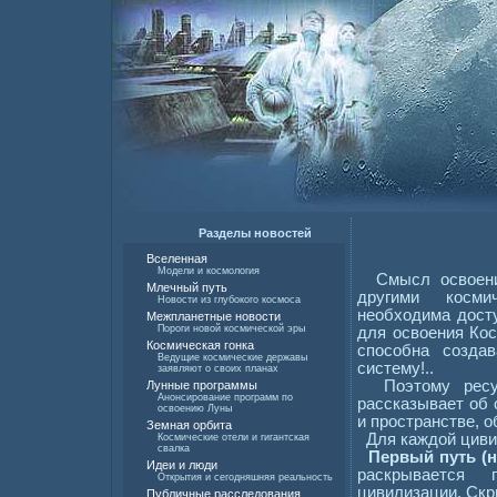
Разделы новостей
Вселенная
Модели и космология
Смысл освоения
Млечный путь
другими косм
Новости из глубокого космоса
необходима дост
Межпланетные новости
Пороги новой космической эры
для освоения Кос
Космическая гонка
способна созда
Ведущие космические державы
систему!..
заявляют о своих планах
Поэтому ресур
Лунные программы
Анонсирование программ по
рассказывает об 
освоению Луны
и пространстве, 
Земная орбита
Для каждой цивил
Космические отели и гигантская
свалка
Первый путь (н
Идеи и люди
раскрывается 
Открытия и сегодняшняя реальность
цивилизации. Ск
Публичные расследования