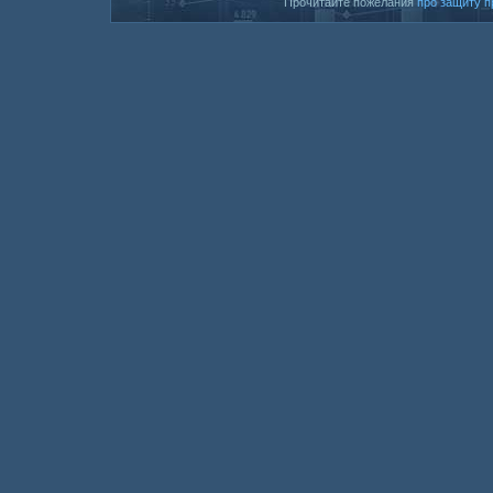
Прочитайте пожелания
про защиту п