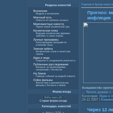
Главная
»
Архив новост
Разделы новостей
Вселенная
Прогноз: м
Модели и космология
инфляция
Млечный путь
Новости из глубокого космоса
Межпланетные новости
Пороги новой космической эры
Космическая гонка
Ведущие космические державы
заявляют о своих планах
Лунные программы
Анонсирование программ по
освоению Луны
Земная орбита
Космические отели и гигантская
свалка
Идеи и люди
Открытия и сегодняшняя реальность
Публичные расследования
Контроль за организациями,
связанными с Космосом
На Земле
Главные события на родной планете
Online фильмы
Фантастика и документальные
фильмы о Космосе и Земле
большинство прогно
...
Читать дальше »
Форма входа
Категория:
Идеи и 
Войти через uID
24.12.2007
|
Коммент
Старая форма входа
Календарь новостей
Через 12 л
«
Август 2026
»