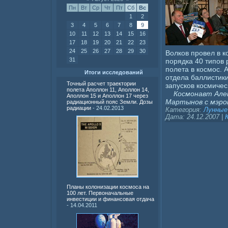
Пн
Вт
Ср
Чт
Пт
Сб
Вс
1
2
3
4
5
6
7
8
9
10
11
12
13
14
15
16
17
18
19
20
21
22
23
24
25
26
27
28
29
30
Волков провел в к
31
порядка 40 типов 
полета в космос. 
Итоги исследований
отдела баллистики
Точный расчет траектории
запусков космичес
полета Аполлон 11, Аполлон 14,
Космонавт Алекс
Аполлон 15 и Аполлон 17 через
Мартынов с мэро
радиационный пояс Земли. Дозы
радиации
- 24.02.2013
Категория:
Лунные
Дата:
24.12.2007
|
Планы колонизации космоса на
100 лет. Первоначальные
инвестиции и финансовая отдача
- 14.04.2011