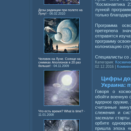
"Космонавтика 
лунной программ
Дозы радиации при полете на
Луну!
- 06.02.2010
только благодаря
Программа осв
претерпела зна
отправятся изуча
программу освоен
колонизацию спу
Специалисты со
Человек на Луне. Солнце на
Категория:
Космиче
снимках Аполлонов в 20 раз
больше!
- 04.11.2009
02.12.2016
|
Коммент
Цифры дор
Украина: п
Говоря о космо
обойти военную с
ядерное оружие. З
считанные мин
Что есть время? What is time?
-
слежения и сис
11.01.2008
засекали старты 
орбите одновре
пришла эпоха «с