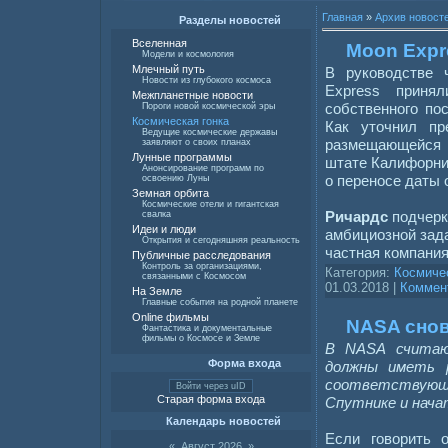
Главная
»
Архив новост
Разделы новостей
Вселенная
Moon Expr
Модели и космология
Млечный путь
В руководстве 
Новости из глубокого космоса
Express приня
Межпланетные новости
собственного по
Пороги новой космической эры
Космическая гонка
Как уточнил пр
Ведущие космические державы
размещающейся
заявляют о своих планах
Лунные программы
штате Калифорни
Анонсирование программ по
о переносе даты 
освоению Луны
Земная орбита
Космические отели и гигантская
Ричардс
подчерк
свалка
Идеи и люди
амбициозной зада
Открытия и сегодняшняя реальность
частная компани
Публичные расследования
Контроль за организациями,
Категория:
Космиче
связанными с Космосом
01.03.2018
|
Коммент
На Земле
Главные события на родной планете
Online фильмы
NASA снов
Фантастика и документальные
фильмы о Космосе и Земле
В NASA считаю
Форма входа
должны иметь 
соответствую
Войти через uID
Старая форма входа
Спутнике и нача
Календарь новостей
Если говорить 
«
Август 2026
»