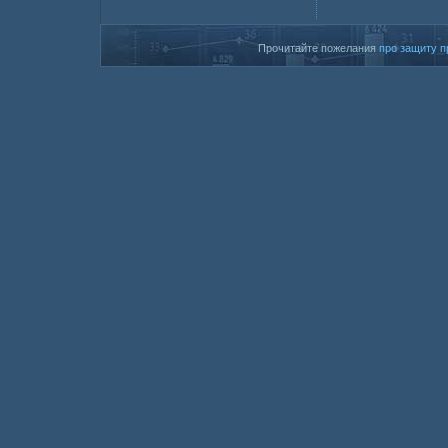
Прочитайте пожелания
про защиту п