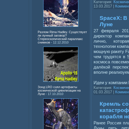
Категория:
Космиче
13.03.2017
|
Коммент
SpaceX: В
Луне
27 февраля 201
Разлом Rima Hadley. Существует
директор комп
ли лунный заговор?
Стереоскопический параллакс
лично, котора
снимков
- 12.12.2010
технологии компа
мощную ракету Fa
чем трудятся в 
космоса повсемес
далёкой перспек
вполне реализуе
Идеи у компании
Зонд LRO снял артефакты
Категория:
Космиче
космической цивилизации на
01.03.2017
|
Коммент
Луне
- 17.10.2010
Кремль со
катастроф
корабля н
Ранее Россия пл
Луны пять лет