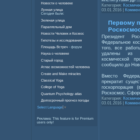
Новости о человеке
Категория:
Космиче
03.01.2016
|
Коммент
Лунная улица
Сегодня были:
Зеленая улица
Первому по
Параллельный дом
Роскосмо
Новости Человек и Космос
Президент Р
Гипотезы и исследования
Федеральное кос
того, все рабо
Площадь Встреч
- форум
удалены из п
Наука о человеке
космической п
Старый город
сообщило до Ново
Атлас возможностей человека
Create and Make miracles
Вместо Федерал
Classical Yoga
прекратит сущес
госкорпорация (
College of Yoga
Роскосмос. Сфор
Quantum Psychology atlas
Категория:
Космиче
Долгосрочный прогноз погоды
03.01.2016
|
Коммент
Select Language
▼
Реклама:
This feature is for Premium
users only!