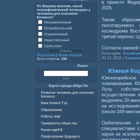
в проекте Феде
По Вашему мнению, какой
2025.
психофизический потенциал у
человека для освоения
Космоса?
Таким образом
Неограниченный
пилотируемого 
Потребительский
космодрома Вост
Ограниченный
третий перенос ср
Недостаточный
Свой ответ
Согласно ранней
Категория:
Космиче
Результаты
|
Архив опросов
30.01.2016
|
Коммент
Всего ответов:
194
Поиск
Южная Кор
Южнокорейско
планировании Ю
Карта города Alliga Ter
Луну собстве
Развитие человека для освоения
осуществления э
Космоса
выделено 20 милл
Банк Аллига Тэр
на исследования
Образование
(около 169 милли
Работа, мир
Орбитальная и
Приоритеты общества
специалистами с
Рынок идей $
науки не исключ
Предсказание будущего
институтами др
..