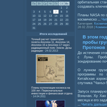
орбитальная ста
Пн
Вт
Ср
Чт
Пт
Сб
Вс
создавать ключев
1
2
3
4
5
6
7
8
9
Планы NASA по о
10
11
12
13
14
15
16
космическо
...
Чи
17
18
19
20
21
22
23
Категория:
Космиче
24
25
26
27
28
29
30
28.02.2018
|
Коммент
31
Итоги исследований
В этом го
Точный расчет траектории
пробы гру
полета Аполлон 11, Аполлон 14,
Аполлон 15 и Аполлон 17 через
Протонов
радиационный пояс Земли. Дозы
радиации
- 24.02.2013
До истечения это
с Луны. Пробы
зондированию поч
О лунном груз
программы по 
Китайская аэрок
спутника "Чанъэ-5
Планы колонизации космоса на
100 лет. Первоначальные
Запуск планируют
инвестиции и финансовая отдача
Вэньчан. Ху Хао
- 14.04.2011
месяца и его зад
...
Читать дальше