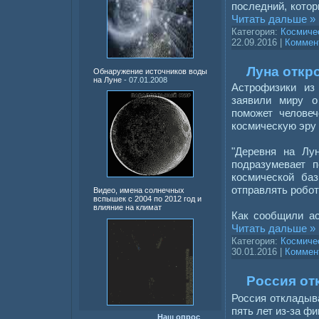
последний, котор
Читать дальше »
Категория:
Космиче
22.09.2016
|
Коммент
Луна откр
Обнаружение источников воды
на Луне
- 07.01.2008
Астрофизики из 
заявили миру о
поможет челове
космическую эру 
"Деревня на Лу
подразумевает 
космической ба
отправлять робот
Видео, имена солнечных
вспышек с 2004 по 2012 год и
влияние на климат
Как сообщили ас
Читать дальше »
Категория:
Космиче
30.01.2016
|
Коммент
Россия от
Россия откладыв
пять лет из-за ф
Наш опрос