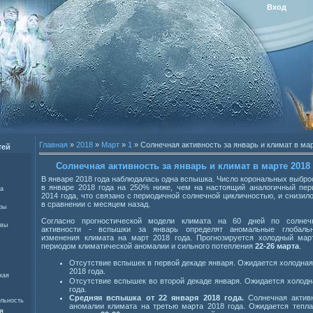
Вход
Главная
»
2018
»
Март
»
1
» Солнечная активность за январь и климат в ма
тей
Солнечная активность за январь и климат в марте 2018
В январе 2018 года наблюдалась одна вспышка. Число корональных выбро
в январе 2018 года на 250% ниже, чем на настоящий аналогичный пер
са
2014 года, что связано с периодичной солнечной цикличностью, и снизило
в сравнении с месяцем назад.
ры
Согласно прогностической модели климата на 60 дней по солнеч
авы
активности - вспышки за январь определят аномальные глобаль
изменения климата на март 2018 года. Прогнозируется холодный мар
периодом климатической аномалии и сильного потепления
22
-
26 марта
.
Отсутствие вспышек в первой декаде января. Ожидается холодная
2018 года.
кая
Отсутствие вспышек во второй декаде января. Ожидается холодн
года.
Средняя вспышка от 22 января 2018 года.
Солнечная активн
альность
аномалии климата на третью марта 2018 года. Ожидается тепла
я