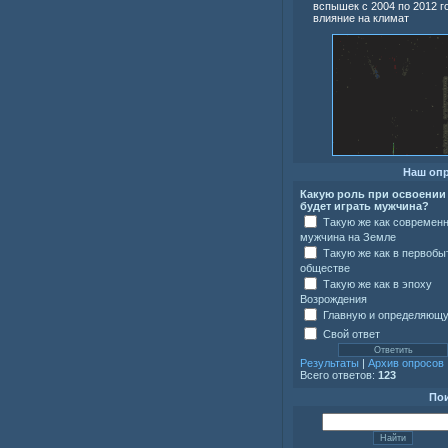
вспышек с 2004 по 2012 г
влияние на климат
Наш оп
Какую роль при освоении
будет играть мужчина?
Такую же как современ
мужчина на Земле
Такую же как в первоб
обществе
Такую же как в эпоху
Возрождения
Главную и определяющ
Свой ответ
Результаты
|
Архив опросов
Всего ответов:
123
По