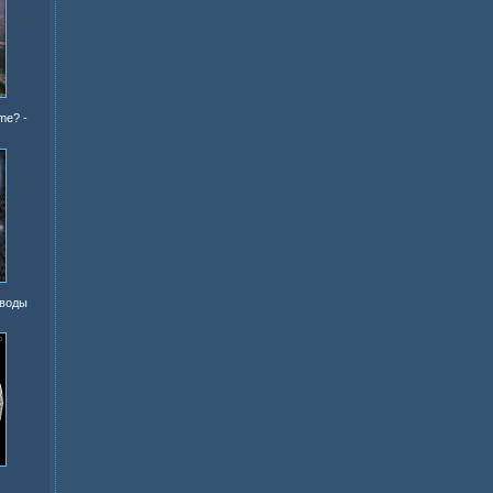
ime?
-
 воды