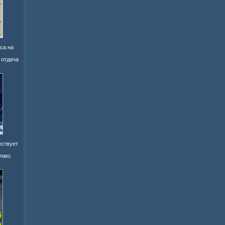
са на
 отдача
ествует
лакс