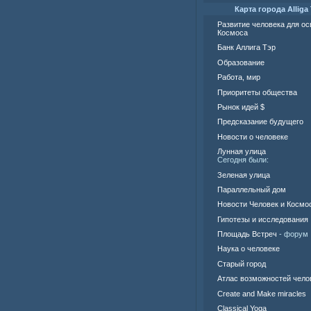
Карта города Alliga 
Развитие человека для о
Космоса
Банк Аллига Тэр
Образование
Работа, мир
Приоритеты общества
Рынок идей $
Предсказание будущего
Новости о человеке
Лунная улица
Сегодня были:
Зеленая улица
Параллельный дом
Новости Человек и Космо
Гипотезы и исследования
Площадь Встреч
- форум
Наука о человеке
Старый город
Атлас возможностей чело
Create and Make miracles
Classical Yoga