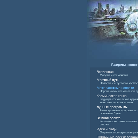
Разделы новос
Вселенная
Модели и космология
Млечный путь
Новости из глубокого космо
Межпланетные новости
Пороги новой космической э
Космическая гонка
Ведущие космические держ
заявляют о своих планах
Лунные программы
Анонсирование программ по
освоению Луны
Земная орбита
Космические отели и гигантс
свалка
Идеи и люди
Открытия и сегодняшняя ре
Публичные расследовани