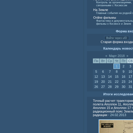
Контроль за организациями,
связанными с Космосом
На Земле
Главные события на родной 
Online фильмы
Фантастика и документальн
фильмы о Космосе и Земле
Форма вх
Войти через uID
Старая форма входа
Календарь новос
«
Март 2018
»
Пн
Вт
Ср
Чт
Пт
Сб
1
2
3
5
6
7
8
9
10
12
13
14
15
16
17
19
20
21
22
23
24
26
27
28
29
30
31
Итоги исследова
Точный расчет траектори
полета Аполлон 11, Аполло
Аполлон 15 и Аполлон 17 
радиационный пояс Земли
радиации
- 24.02.2013