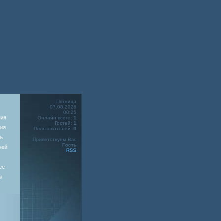
Пятница
07.08.2026
00:25
ния
Онлайн всего:
1
Гостей:
1
ия
Пользователей:
0
ь
Приветствуем Вас
Гость
ней
RSS
се
ы