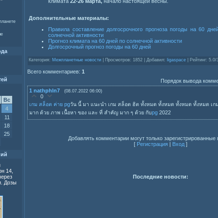
климата
22
-
26 марта,
начало настоящей весны.
Дополнительные материалы:
планете
Правила составление долгосрочного прогноза погоды на 60 дне
ые
солнечной активности
Прогноз климата на 60 дней по солнечной активности
Долгосрочный прогноз погоды на 60 дней
ода
Категория:
Межпланетные новости
| Просмотров: 1852 | Добавил:
ligaspace
| Рейтинг: 5.0/
Всего комментариев:
1
тей
Порядок вывода комме
1
nathphln7
(08.07.2022 06:00)
0
Вс
เกม สล็อต ค่าย pg
วัน นี้ มา แนะนำ เกม สล็อต ฮิต ทั้งหมด ทั้งหมด ทั้งหมด ทั้งหมด เกม
4
มาก ด้วย ภาพ เนื้อหา ของ และ ที่ สำคัญ มาก ๆ ด้วย กับ
pg
2022
11
18
25
Добавлять комментарии могут только зарегистрированные 
[
Регистрация
|
Вход
]
ний
и
н 14,
Последние новости:
через
. Дозы