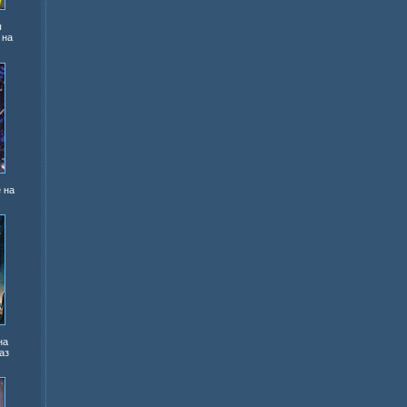
ы
 на
 на
на
аз