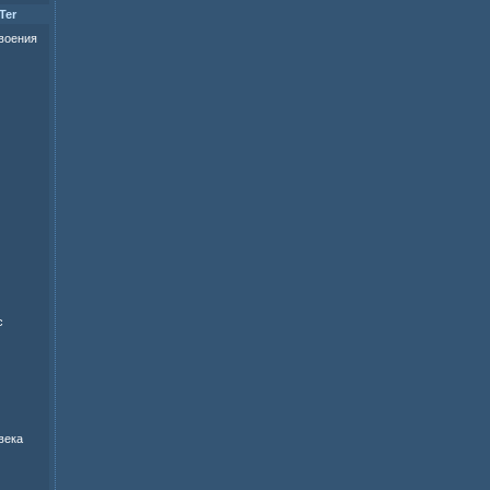
Ter
своения
с
века