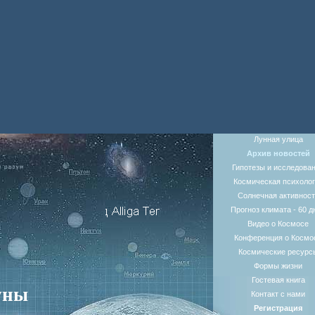
Лунная улица
Архив новостей
Гипотезы и исследова
Космическая психолог
Солнечная активност
Прогноз климата - 60 д
Видео о Космосе
Конференция о Космо
Космические ресурс
Формы жизни
Гостевая книга
уны
Контакт с нами
Регистрация