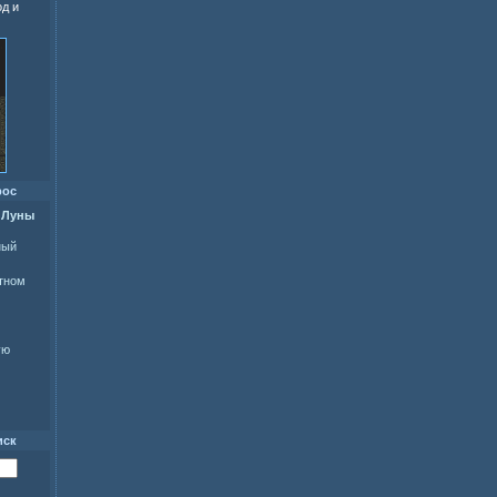
од и
рос
 Луны
ный
ытном
ую
иск