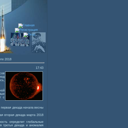
рте 2018
17:43
сов
иод
сь,
ной
ные
т с
 первая декада начала весны
ая вторая декада марта 2018
ость определит глобальные
я третья декада и аномалия