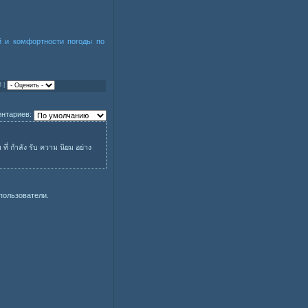
й и комфортности погоды по
3 |
нтариев:
 ที่ กำลัง รับ ความ นิยม อย่าง
пользователи.