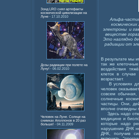
Зонд LRO снял артефакты
космической цивилизации на
Луне
- 17.10.2010
Альфа-частиц
космических
электроны и га
веществе гораз
Это наглядно де
радиации от эл
В результате мы и
так же клеточны
Дозы радиации при полете на
воздействия тяж
Луну!
- 06.02.2010
клеток в случае 
возрастает.
В условиях длит
человек оказывае
совсем обычная,
солнечные косми
частицы. Они, де
вполне очевидны 
Здесь надо отмет
Человек на Луне. Солнце на
медицине и биоло
снимках Аполлонов в 20 раз
которые надо ре
больше!
- 04.11.2009
нарушение ДНК не
ДНК, получив си
включить "прогр