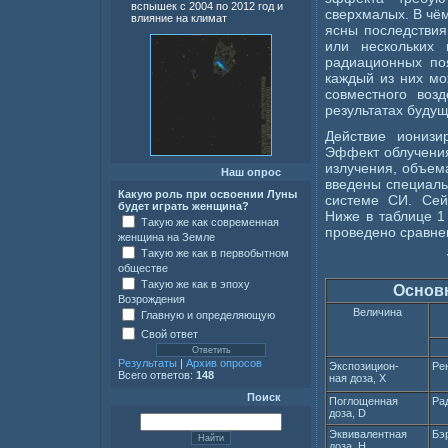
вспышек с 2004 по 2012 год и
сверхмалых. В чём
влияние на климат
ясны последствия
или нескольких
радиационных поя
каждый из них мо
совместного воз
результатах будущ
Действие ионизи
Эффект облучения
излучения, объема
Наш опрос
введены специаль
Какую роль при освоении Луны
системе СИ. Сей
будет играть женщина?
Ниже в таблице 1
Такую же как современная
проведено сравне
женщина на Земле
Такую же как в первобытном
обществе
Такую же как в эпоху
Основ
Возрождения
Величина
Главную и определяющую
Свой ответ
Результаты
|
Архив опросов
Экспозицион-
Рен
Всего ответов:
148
ная доза, X
Поиск
Поглощенная
Рад
доза, D
Эквивалентная
Бэр
доза, Н