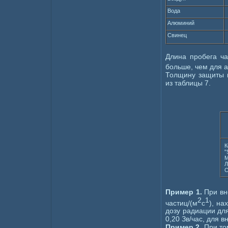
Вода
Алюминий
Свинец
Длина пробега ч
больше, чем для 
Толщину защиты 
из таблицы 7.
К
"
Л
С
Пример 1.
При вн
2
1
частиц/(м
с
), на
дозу радиации для
0,20 Зв/час, для в
Пример 2.
При то