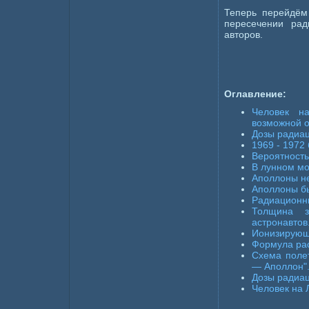
Теперь перейдём
пересечении рад
авторов.
Оглавление:
Человек н
возможной 
Дозы радиа
1969 - 1972
Вероятность
В лунном мо
Аполлоны н
Аполлоны б
Радиационн
Толщина з
астронавтов
Ионизирующ
Формула рас
Схема поле
— Аполлон"
Дозы радиац
Человек на 