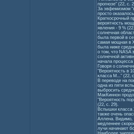
прогнозе" (22, с. 2
За эвфемизмом "н
просто оказалось
Краткосрочный пр
вероятность мощн
явления - 9 % (22
солнечная облас
была первой в се
самая мощная в X
была ниже средн
о том, что NASA 
солнечной актив
начала процесса 
Говоря о солнеч
"Вероятность в 1
класса М..." (22, с
В переводе на по
одна из пяти всп
выбросить средне
МакКиннон продо
"Вероятность пор
(22, с. 29).
Вспышки класса 
также очень опас
Аллена. Видимо, 
медленнее скорос
лучи начинают б
Наиболее энергич