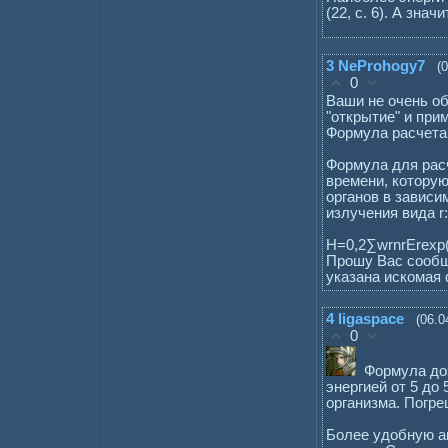
(22, с. 6). А зна
3
NeProhogy7
(
0
Ваши не очень о
"открытие" и при
Формула расчета
Формула для рас
времени, которую
органов в завис
излучения вида r:
Н=0,2∑wrnrErexp(-
Прошу Вас сообщ
указана искомая
4
ligaspace
(06.0
0
Формула до
энергией от 5 до
организма. Погре
Более удобную а