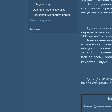
эффект с количес
Поглощенная 
College of Yoga
отношению сред
Quantum Psychology atlas
веществу в элеме
Долгосрочный прогноз погоды
Select Language
▼
Единица поглоще
Реклама:
определялась как
100 эрг на 1 грам
Эквивалентная
в условиях хрон
введено понятие
дозы D
, созданн
r
или по всему орг
качества излучени
Единицей измерен
имеет специально
В
Фотоны (γ-излучение