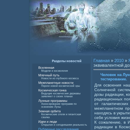
Главная
»
2010
»
Разделы новостей
эквивалентной до
Вселенная
Модели и космология
Человек на Лун
Млечный путь
тестирование.
Новости из глубокого космоса
Межпланетные новости
Для освоения наш
Пороги новой космической эры
Солнечной систе
Космическая гонка
дозы радиации, к
Ведущие космические державы
заявляют о своих планах
радиационных поя
Лунные программы
от галактически
Анонсирование программ по
освоению Луны
межпланетном пр
Земная орбита
находясь в укрыти
Космические отели и гигантская
себе условия жиз
свалка
К сожалению, в 
Идеи и люди
Открытия и сегодняшняя реальность
радиации в Косм
Публичные расследования