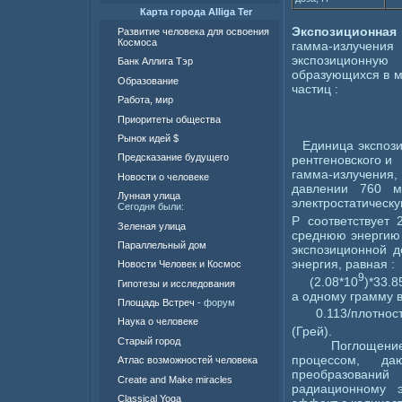
Карта города Alliga Ter
Экспозиционная 
Развитие человека для освоения
Космоса
гамма-излучен
экспозиционную
Банк Аллига Тэр
образующихся в м
Образование
частиц :
Работа, мир
Приоритеты общества
Рынок идей $
Единица экспозици
Предсказание будущего
рентгеновского и
гамма-излучения
Новости о человеке
давлении 760 м
Лунная улица
электростатическ
Сегодня были:
Р соответствует 2
Зеленая улица
среднюю энергию 
Параллельный дом
экспозиционной д
энергия, равная :
Новости Человек и Космос
9
(2.08*10
)*33.8
Гипотезы и исследования
а одному грамму в
Площадь Встреч
- форум
0.113/плотнос
Наука о человеке
(Грей).
Старый город
Поглощение эн
процессом, да
Атлас возможностей человека
преобразовани
Create and Make miracles
радиационному э
Classical Yoga