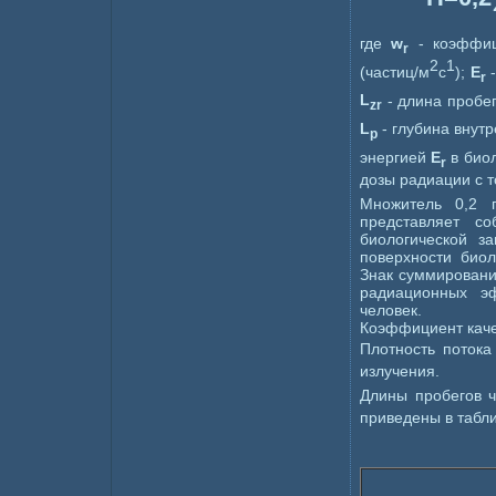
где
w
- коэффиц
r
2
1
(частиц/м
с
);
E
-
r
L
- длина пробе
zr
L
- глубина внутр
p
энергией
E
в биол
r
дозы радиации с 
Множитель 0,2 
представляет с
биологической з
поверхности биол
Знак суммирования
радиационных э
человек.
Коэффициент каче
Плотность поток
излучения.
Длины пробегов 
приведены в табли