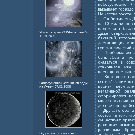
небезуспешно. Л
вызывает гораздо
Но клетки восстан
Стабильность ДНК
на 10 миллионов 
надёжность биолог
Что есть время? What is time?
-
Даже сверхсильн
11.01.2008
бактерий, которы
достигающих мног
кристаллический 
Проблема здесь, 
быть сбой в про
оказаться в сов
становится уже
последовательнос
Во-первых, надо 
клеток” занимает
Обнаружение источников воды
пройти десятил
на Луне
- 07.01.2008
негативной реа
сформировать нов
многих миллиардо
дело очень пробл
Другая сторона п
состоит в том, чт
существует прямо
радиационными по
различным образ
Видео, имена солнечных
эффекта "требую