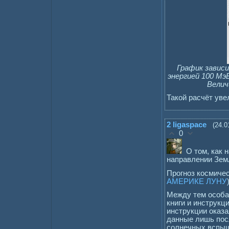
График завис
энергией 100 Мэ
Велич
Такой расчёт уве
2
ligaspace
(24.0
0
О том, как
направлении Зем
Прогноз космиче
АМЕРИКЕ ЛУНУ
Между тем особа
книги и инструкц
инструкции оказ
данные лишь посл
солнечных вспыш