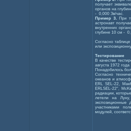
получает эквивале
органов на глубин
- 0,000 Зв/час.
Пример 3.
При т
астронавт получае
внутренних органо
глубине 10 см - 0,
Согласно таблице
или экспозиционн
Тестирование
В качестве тести
августа 1972 года 
Понадобилось бол
Согласно технич
океанов и атмосфе
ERL SEL-22, Мак
ERLSEL-22", McKi
радиации, которые
летели на Луну
экспозиционные 
участниками пол
модулей, соответс