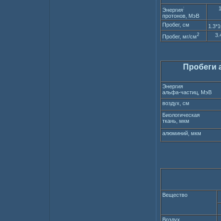
:
Энергия
протонов, МэВ
Пробег, см
1.3*1
2
3.
Пробег, мг/см
Пробеги 
Энергия
альфа-частиц, МэВ
воздух, см
Биологическая
ткань, мкм
алюминий, мкм
Вещество
Воздух