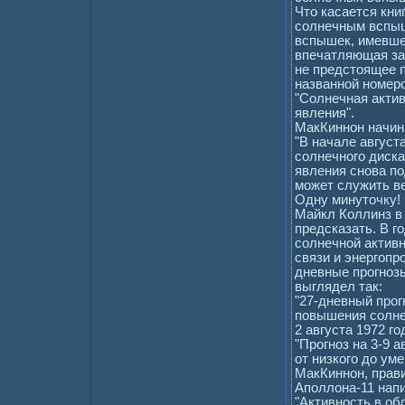
Что касается кни
солнечным вспыш
вспышек, имевшей
впечатляющая за 
не предстоящее п
названной номеро
"Солнечная актив
явления".
МакКиннон начина
"В начале август
солнечного диск
явления снова по
может служить ве
Одну минуточку! 
Майкл Коллинз в
предсказать. В г
солнечной актив
связи и энергопр
дневные прогнозы
выглядел так:
"27-дневный прогн
повышения солне
2 августа 1972 го
"Прогноз на 3-9 
от низкого до умер
МакКиннон, прави
Аполлона-11 нап
"Активность в об