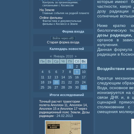
которые имеют б
Контроль за организациями,
частности, какую
связанными с Космосом
На Земле
дозу радиации п
Главные события на родной планете
солнечные вспышк
Online фильмы
Фантастика и документальные
фильмы о Космосе и Земле
Ниже кратко оп
биологическую т
Форма входа
дозы радиации,
Войти через uID
органов в зави
Старая форма входа
излучения.
Данная формула п
Календарь новостей
радиации в Космо
«
Январь 2010
»
Пн
Вт
Ср
Чт
Пт
Сб
Вс
1
2
3
Воздействие ион
4
5
6
7
8
9
10
11
12
13
14
15
16
17
Вкратце механизм
следующим образ
18
19
20
21
22
23
24
Вода, основное в
25
26
27
28
29
30
31
ионизируется на 
Итоги исследований
связи ДНК и, в 
сценарий прямо
Точный расчет траектории
полета Аполлон 11, Аполлон 14,
столкновении с 
Аполлон 15 и Аполлон 17 через
смещения молеку
радиационный пояс Земли. Дозы
радиации
- 24.02.2013