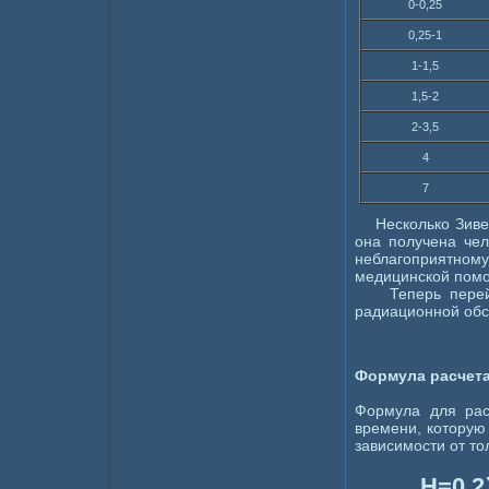
0-0,25
0,25-1
1-1,5
1,5-2
2-3,5
4
7
Несколько Зиверт
она получена чел
неблагоприятно
медицинской помо
Теперь перейдё
радиационной обс
Формула расчета
Формула для рас
времени, которую 
зависимости от т
Н=0,2