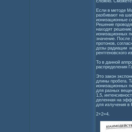
сложно. Сможете 
Если в методе М
разбивают на ша
ионизационные со
Решение проводя
находят решение
ионизационных п
значение. После 
протонов, соглас
дозы радиации н
рентгеновского и
То в данной аппр
распределения Га
Это закон экспон
длины пробега. 
ионизационных по
для разных вещес
1,5, интенсивнос
деленная на эфф
для излучения в
2+2=4.