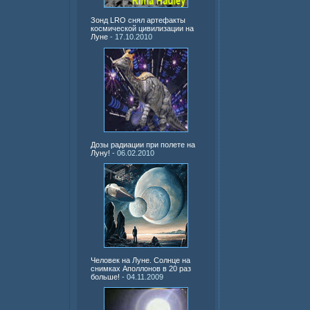
Зонд LRO снял артефакты
космической цивилизации на
Луне
- 17.10.2010
Дозы радиации при полете на
Луну!
- 06.02.2010
Человек на Луне. Солнце на
снимках Аполлонов в 20 раз
больше!
- 04.11.2009