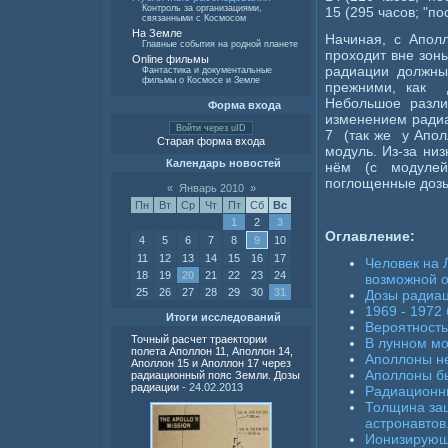
Контроль за организациями,
15 (295 часов; "поса
связанными с Космосом
На Земле
Начиная, с Апол
Главные события на родной планете
проходит вне зоны
Online фильмы
радиации должны
Фантастика и документальные
фильмы о Космосе и Земле
прежними, как д
Небольшое разли
Форма входа
изменением радиа
Войти через uID
7 (так же у Апол
Старая форма входа
модуль. Из-за ни
Календарь новостей
нём (с модулей
поглощенные дозы
«
Январь 2010
»
Пн
Вт
Ср
Чт
Пт
Сб
Вс
1
2
3
Оглавление:
4
5
6
7
8
9
10
11
12
13
14
15
16
17
Человек на 
18
19
20
21
22
23
24
возможной 
25
26
27
28
29
30
31
Дозы радиа
1969 - 1972
Итоги исследований
Вероятность
Точный расчет траектории
В лунном мо
полета Аполлон 11, Аполлон 14,
Аполлоны н
Аполлон 15 и Аполлон 17 через
Аполлоны б
радиационный пояс Земли. Дозы
радиации
- 24.02.2013
Радиационн
Толщина за
астронавтов
Ионизирующ