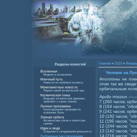
Главная
»
2010
»
Январ
Разделы новостей
Вселенная
Человек на Лу
Модели и космология
Аполлоны не пок
Млечный путь
Новости из глубокого космоса
этом так же свид
Межпланетные новости
орбитальным полет
Пороги новой космической эры
Космическая гонка
Apollo mission -------
Ведущие космические державы
7 (260 часов; орбит
заявляют о своих планах
8 (154 часов; "облёт"
Лунные программы
Анонсирование программ по
9 (241 часов; орбит
освоению Луны
10 (192 часов; "облё
Земная орбита
11 (195 часов; "поса
Космические отели и гигантская
свалка
12 (244 часов; "поса
Идеи и люди
13 (142 часов; "облё
Открытия и сегодняшняя реальность
14 (216 часов; "поса
Публичные расследования