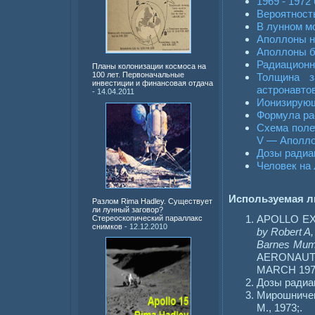
1969 - 1972
Вероятност
В лунном м
Аполлоны н
Аполлоны б
Радиационн
Планы колонизации космоса на
100 лет. Первоначальные
Толщина з
инвестиции и финансовая отдача
астронавтов
- 14.04.2011
Ионизирующ
Формула ра
Схема поле
V — Аполло
Дозы радиац
Человек на 
Используемая ли
Разлом Rima Hadley. Существует
ли лунный заговор?
APOLLO EX
Стереоскопический параллакс
снимков
- 12.12.2010
by Robert A,
Barnes Mumz
AERONAUT
MARCH 197
Дозы радиа
Мирошничен
М., 1973;.