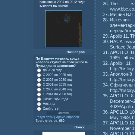
вспышек с 2004 по 2012 год и
The Sa
влияние на климат
www.bbc.co
Мишин В.П..
Источник:
элемента
переработан
Apollo 11, T
НАСА www.hq
Surface Jour
APOLLO 11. 
Наш опрос
1969 - http
По Вашему мнению, когда
человек ступит на поверхность
Apollo 11.
Луны для ее заселения?
http://histor
До 2020 года
Аполлон
С 2020 по 2025 год
http://histo
С 2026 по 2030 год
Офици
С 2031 по 2035 год
С 2036 по 2040 год
http://histor
С 2041 по 2050 год
APOLLO 8 T
Позже 2051 года
December
Никогда
4029/Apoll
Свой ответ
APOLLO 10 T
May 1969, h
Результаты
|
Архив опросов
Всего ответов:
660
APOLLO 12 T
Поиск
November 19
APOLLO 13 T