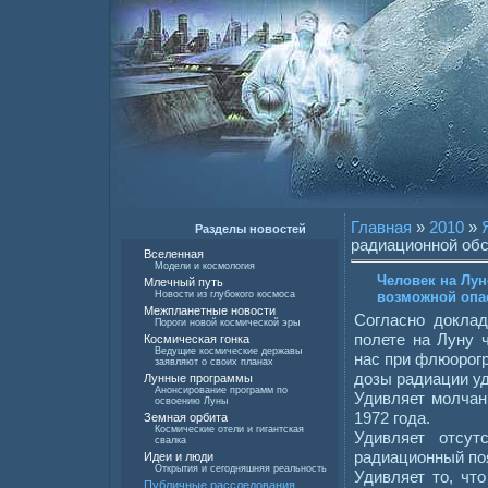
Главная
»
2010
»
Разделы новостей
радиационной обс
Вселенная
Модели и космология
Человек на Лун
Млечный путь
возможной опа
Новости из глубокого космоса
Межпланетные новости
Согласно докла
Пороги новой космической эры
полете на Луну 
Космическая гонка
Ведущие космические державы
нас при флюорог
заявляют о своих планах
дозы радиации у
Лунные программы
Анонсирование программ по
Удивляет молчан
освоению Луны
1972 года.
Земная орбита
Космические отели и гигантская
Удивляет отсут
свалка
радиационный поя
Идеи и люди
Открытия и сегодняшняя реальность
Удивляет то, чт
Публичные расследования