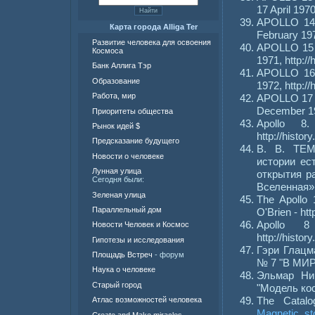
17 April 197
APOLLO 14 T
Карта города Alliga Ter
February 19
Развитие человека для освоения
APOLLO 15 T
Космоса
1971, http:
Банк Аллига Тэр
APOLLO 16 T
Образование
1972, http:
Работа, мир
APOLLO 17 T
December 19
Приоритеты общества
Apollo 
Рынок идей $
http://histo
Предсказание будущего
В. В. ТЕМ
Новости о человеке
истории ес
Лунная улица
открытия р
Сегодня были:
Вселенная»
Зеленая улица
The Apollo 
Параллельный дом
O'Brien - htt
Apollo 
Новости Человек и Космос
http://histo
Гипотезы и исследования
Гэри Глац
Площадь Встреч
- форум
№ 7 "В МИ
Наука о человеке
Эльмар Н
Старый город
"Модель косм
The Catalo
Атлас возможностей человека
Magnetic_s
Create and Make miracles