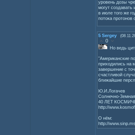
уровень дозы чр
могут создавать 
в июле того же г
потока протонов 
5
Sergey
(08.11.2
0
Но ведь цит
"Американские по
приходились на м
завершение с точ
счастливой случ
ближайшие персп
Ю.И.Логачев
Солнечно-Земная
40 ЛЕТ КОСМИЧ
http://www.kosmofi
О нём:
http://www.sinp.ms