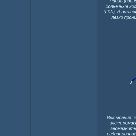
Радиационно
солнечные кос
(ГКЛ). В отлич
легко прон
Высыпания ча
электромагн
геомагнитно
радиационног