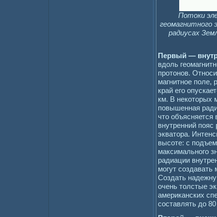
Потоки эле
геомагнитного э
радиусах Зем
Первый — внутр
вдоль геомагнитн
протонов. Относи
магнитное поле,
край его опускае
км. В некоторых 
повышенная ради
что объясняется
внутренний пояс 
экватора. Интенс
высоте: с подъем
максимального з
радиации внутре
могут создавать
Создать надежну
очень толстые эк
американских сп
составлять до 80 г