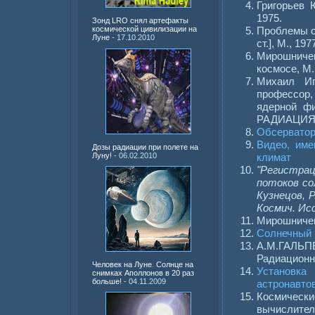
Григорьев 
1975.
Зонд LRO снял артефакты
Проблемы со
космической цивилизации на
Луне
- 17.10.2010
ст.], М., 1977
Мирошничен
космосе, М.
Михаил Иг
профессор
ядерной ф
РАДИАЦИЯ, 
Обсерватор
Видео, име
Дозы радиации при полете на
Луну!
- 06.02.2010
климат
"Регистра
потоков со
Кузнецов, Р
Космич. Иссл
Мирошниченк
Солнечный 
А.М.ГАЛЬ
Радиационны
Человек на Луне. Солнце на
Установка
снимках Аполлонов в 20 раз
больше!
- 04.11.2009
астронавто
Космически
вычислител