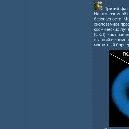
Третий фак
На околоземной о
безопасности. М
околоземное прос
космических луч
(СКЛ), как прави
станций и космон
магнитный барье