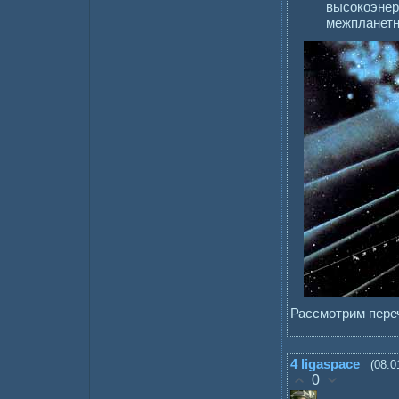
высокоэнер
межпланетн
Рассмотрим пере
4
ligaspace
(08.0
0