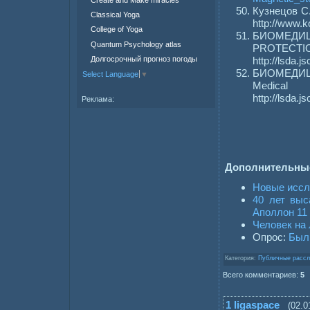
Кузнецов С
Classical Yoga
http://www.k
College of Yoga
БИОМЕДИ
Quantum Psychology atlas
PROTE
http://lsda.
Долгосрочный прогноз погоды
БИОМЕДИЦИН
Select Language
▼
Medic
http://lsda.
Реклама:
Дополнительны
Новые иссл
40 лет выс
Аполлон 11
Человек на
Опрос:
Был
Категория:
Публичные рассл
Всего комментариев:
5
1
ligaspace
(02.0