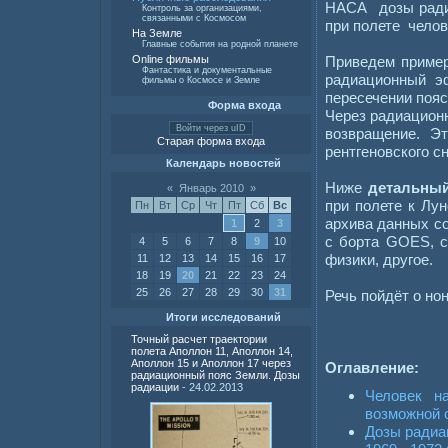
НАСА дозы радиа
Контроль за организациями,
связанными с Космосом
при полете челов
На Земле
Главные события на родной планете
Приведем пример
Online фильмы
Фантастика и документальные
радиационный эф
фильмы о Космосе и Земле
пересечении пояс
Форма входа
Через радиацион
Войти через uID
возвращение. Э
Старая форма входа
рентгеновского с
Календарь новостей
Ниже
детальный
«
Январь 2010
»
при полете к Лу
Пн
Вт
Ср
Чт
Пт
Сб
Вс
архива данных с
1
2
3
с борта GOES, с
4
5
6
7
8
9
10
физики, другое.
11
12
13
14
15
16
17
18
19
20
21
22
23
24
25
26
27
28
29
30
31
Речь пойдёт о н
Итоги исследований
Точный расчет траектории
полета Аполлон 11, Аполлон 14,
Аполлон 15 и Аполлон 17 через
Оглавление:
радиационный пояс Земли. Дозы
радиации
- 24.02.2013
Человек н
возможной 
Дозы радиа