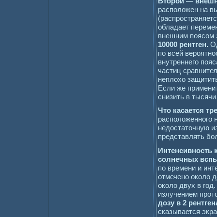
Второй — внешн
расположен на вы
(распространяется
обладает переме
внешним поясом 
10000 рентген.
Од
по всей вероятно
внутреннего пояс
частиц сравнител
неплохо защитит
Если же применит
снизить в тысячи
Что касается тр
расположенного н
недостаточную из
представлять бол
Интенсивность 
солнечных всп
по времени и инт
отмечено около 
около двух в год
излучением прот
дозу в 2 рентген
сказывается экр