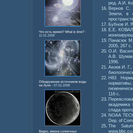
ред. А.И. К
Вернов С. 
Земли, в 
пространства
Бубнов И. Я
Е.Е. КОВАЛ
Что есть время? What is time?
-
ионизирующ
11.01.2008
Панасюк М.
2005, 267 с.
О.И. Васил
А.В. Шумак
1996.
Акоев И. Г.
биологическ
Н83 Нормы
Обнаружение источников воды
нормативы.
на Луне
- 07.01.2008
гигиеничес
116 с.
Переяслова
академика
спада прото
NOAA TECH
Dep. of Co
The Satur
www.bbc.co
Видео, имена солнечных