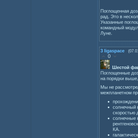
Поглощенная доза
рад. Это в неско
Указанные погло
командный модул
Луне.
3
ligaspace
(07.0
0
Шестой фак
Поглощенные доз
на порядки выше
Мы не рассмотре
межпланетном про
прохождени
солнечный в
скоростью д
солнечные 
рентгеновс
КА.
галактичес