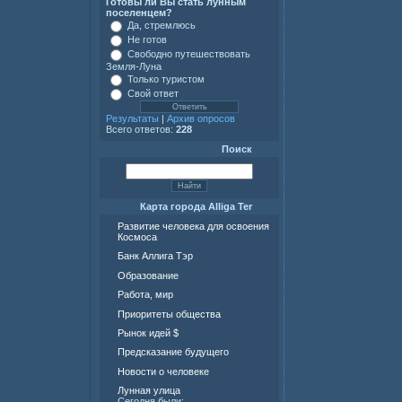
Готовы ли Вы стать лунным
поселенцем?
Да, стремлюсь
Не готов
Свободно путешествовать
Земля-Луна
Только туристом
Свой ответ
Результаты
|
Архив опросов
Всего ответов:
228
Поиск
Карта города Alliga Ter
Развитие человека для освоения
Космоса
Банк Аллига Тэр
Образование
Работа, мир
Приоритеты общества
Рынок идей $
Предсказание будущего
Новости о человеке
Лунная улица
Сегодня были: