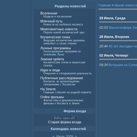
Главная
»
Архив новост
Разделы новостей
Вселенная
Модели и космология
29 Июля, Среда
Млечный путь
Новости из глубокого космоса
02:03
Магнитосфера Зе
Межпланетные новости
Пороги новой космической эры
28 Июля, Вторник
Космическая гонка
Ведущие космические державы
заявляют о своих планах
20:44
40 лет высадки ч
Лунные программы
Анонсирование программ по
освоению Луны
02 Июля, Четверг
Земная орбита
Космические отели и гигантская
09:34
Вспышки на Солнц
свалка
Идеи и люди
Открытия и сегодняшняя реальность
Публичные расследования
Контроль за организациями,
связанными с Космосом
На Земле
Главные события на родной планете
Online фильмы
Фантастика и документальные
фильмы о Космосе и Земле
Форма входа
Войти через uID
Старая форма входа
Календарь новостей
«
Июль 2009
»