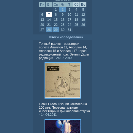
Пн
Вт
Ср
Чт
Пт
Сб
Вс
1
2
3
4
5
6
7
8
9
10
11
12
13
14
15
16
17
18
19
20
21
22
23
24
25
26
27
28
29
30
31
Итоги исследований
Точный расчет траектории
полета Аполлон 11, Аполлон 14,
Аполлон 15 и Аполлон 17 через
радиационный пояс Земли. Дозы
радиации
- 24.02.2013
Планы колонизации космоса на
100 лет. Первоначальные
инвестиции и финансовая отдача
- 14.04.2011