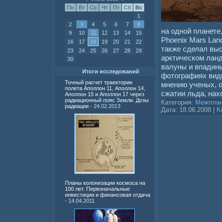
Пн
Вт
Ср
Чт
Пт
Сб
Вс
1
2
3
4
5
6
7
8
на одной планете
9
10
11
12
13
14
15
Phoenix Mars Lan
16
17
18
19
20
21
22
также сделал вы
23
24
25
26
27
28
29
арктическом лан
30
валуны и впадин
Итоги исследований
фотографиях вид
Точный расчет траектории
мнению ученых, 
полета Аполлон 11, Аполлон 14,
сжатии льда, на
Аполлон 15 и Аполлон 17 через
радиационный пояс Земли. Дозы
Категория:
Межплан
радиации
- 24.02.2013
Дата:
18.06.2008
|
К
Планы колонизации космоса на
100 лет. Первоначальные
инвестиции и финансовая отдача
- 14.04.2011