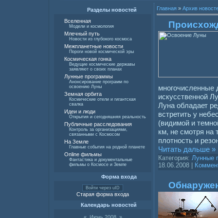
Главная
»
Архив новост
Разделы новостей
Вселенная
Происхож
Модели и космология
Млечный путь
Новости из глубокого космоса
Межпланетные новости
Пороги новой космической эры
Космическая гонка
Ведущие космические державы
заявляют о своих планах
Лунные программы
Анонсирование программ по
многочисленные 
освоению Луны
Земная орбита
искусственной Лун
Космические отели и гигантская
Луна обладает р
свалка
Идеи и люди
встретить у небе
Открытия и сегодняшняя реальность
(видимой и темно
Публичные расследования
Контроль за организациями,
км, не смотря на 
связанными с Космосом
плотность и резо
На Земле
Главные события на родной планете
Читать дальше »
Online фильмы
Категория:
Лунные 
Фантастика и документальные
18.06.2008
|
Коммент
фильмы о Космосе и Земле
Форма входа
Обнаружен
Войти через uID
Старая форма входа
Календарь новостей
«
Июнь 2008
»