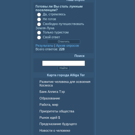
Готовы ли Вы стать лунным
поселенцем?
Да, стремлюсь
Не готов
Свободно путешествовать
Земля-Луна
Только туристом
Свой ответ
Результаты
|
Архив опросов
Всего ответов:
228
Поиск
Карта города Alliga Ter
Развитие человека для освоения
Космоса
Банк Аллига Тэр
Образование
Работа, мир
Приоритеты общества
Рынок идей $
Предсказание будущего
Новости о человеке