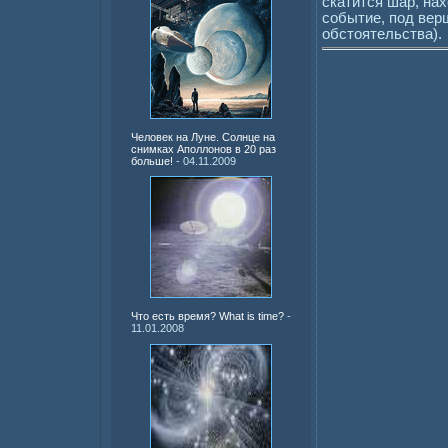
скатится шар, на
событие, под вер
обстоятельства).
Человек на Луне. Солнце на
снимках Аполлонов в 20 раз
больше!
- 04.11.2009
Что есть время? What is time?
-
11.01.2008