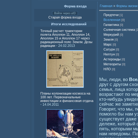
Главная
»
Формы жизни 
Форма входа
Войти через uID
Предтечи
[1]
Старая форма входа
Вселенная
[0]
Итоги исследований
Галактика
[0]
Солнечная система
[
Точный расчет траектории
Меркурий
полета Аполлон 11, Аполлон 14,
[0]
Аполлон 15 и Аполлон 17 через
Земля
[0]
радиационный пояс Земли. Дозы
Марс
[0]
радиации
- 24.02.2013
Сатурн
[0]
Нептун
[0]
Астероиды
[0]
Метеориты
[0]
НЛО
[0]
Мы, люди, во
Все
друг с другом схо
семья, лица котор
Планы колонизации космоса на
возрастают по ме
100 лет. Первоначальные
кто-нибудь увиде
инвестиции и финансовая отдача
сейчас же заметил
- 14.04.2011
Говорят, что мы, 
помогло бы нам уз
существует даже 
дележе, который 
пять, которыми м
нам неведомы. По