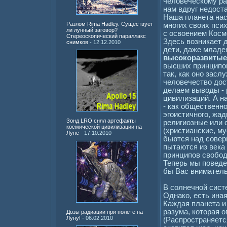
человеческому раз
нам вдруг недоста
Наша планета нас
Разлом Rima Hadley. Существует
многих своих пси
ли лунный заговор?
с освоением Косм
Стереоскопический параллакс
Здесь возникает 
снимков
- 12.12.2010
дети, даже младе
высокоразвитые
высших принципов
так, как оно зас
человечество дос
делаем выводы - 
цивилизаций. А н
- как общественно
эгоистичного, жа
Зонд LRO снял артефакты
религиозные или 
космической цивилизации на
(христианские, м
Луне
- 17.10.2010
бьются над совер
пытаются из века
принципов свобод
Теперь мы поведе
бы Вас вниматель
В солнечной сист
Однако, есть ина
Каждая планета и
разума, которая 
Дозы радиации при полете на
Луну!
- 06.02.2010
(Распространяетс