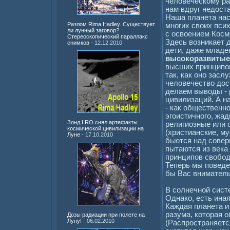
человеческому раз
нам вдруг недоста
Наша планета нас
Разлом Rima Hadley. Существует
многих своих пси
ли лунный заговор?
с освоением Косм
Стереоскопический параллакс
Здесь возникает 
снимков
- 12.12.2010
дети, даже младе
высокоразвитые
высших принципов
так, как оно зас
человечество дос
делаем выводы - 
цивилизаций. А н
- как общественно
эгоистичного, жа
Зонд LRO снял артефакты
религиозные или 
космической цивилизации на
(христианские, м
Луне
- 17.10.2010
бьются над совер
пытаются из века
принципов свобод
Теперь мы поведе
бы Вас вниматель
В солнечной сист
Однако, есть ина
Каждая планета и
разума, которая 
Дозы радиации при полете на
Луну!
- 06.02.2010
(Распространяетс