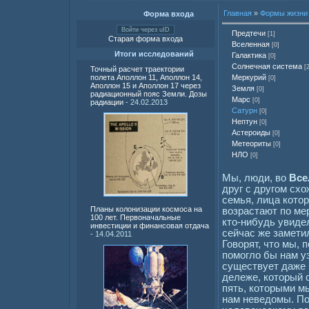
Главная
»
Формы жизни 
Форма входа
Войти через uID
Предтечи
[1]
Старая форма входа
Вселенная
[0]
Итоги исследований
Галактика
[0]
Солнечная система
[
Точный расчет траектории
Меркурий
полета Аполлон 11, Аполлон 14,
[0]
Аполлон 15 и Аполлон 17 через
Земля
[0]
радиационный пояс Земли. Дозы
Марс
[0]
радиации
- 24.02.2013
Сатурн
[0]
Нептун
[0]
Астероиды
[0]
Метеориты
[0]
НЛО
[0]
Мы, люди, во
Все
друг с другом схо
семья, лица котор
Планы колонизации космоса на
возрастают по ме
100 лет. Первоначальные
кто-нибудь увиде
инвестиции и финансовая отдача
сейчас же заметил
- 14.04.2011
Говорят, что мы, 
помогло бы нам уз
существует даже 
дележе, который 
пять, которыми м
нам неведомы. По