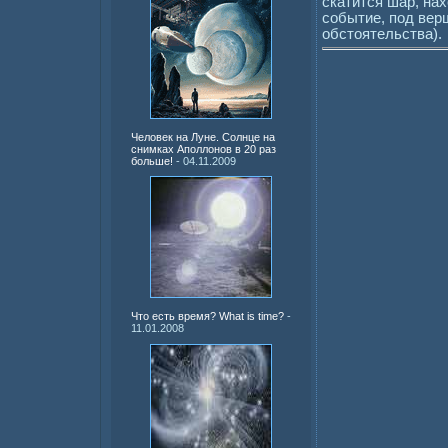
скатится шар, на
событие, под вер
обстоятельства).
Человек на Луне. Солнце на
снимках Аполлонов в 20 раз
больше!
- 04.11.2009
Что есть время? What is time?
-
11.01.2008