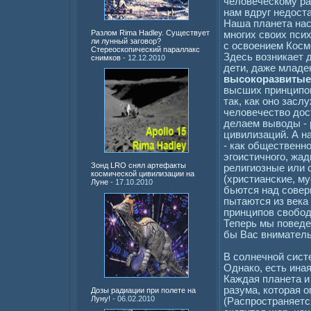
человеческому раз
нам вдруг недоста
Наша планета нас
Разлом Rima Hadley. Существует
многих своих пси
ли лунный заговор?
с освоением Косм
Стереоскопический параллакс
Здесь возникает 
снимков
- 12.12.2010
дети, даже младе
высокоразвитые
высших принципов
так, как оно зас
человечество дос
делаем выводы - 
цивилизаций. А н
- как общественно
эгоистичного, жа
Зонд LRO снял артефакты
религиозные или 
космической цивилизации на
(христианские, м
Луне
- 17.10.2010
бьются над совер
пытаются из века
принципов свобод
Теперь мы поведе
бы Вас вниматель
В солнечной сист
Однако, есть ина
Каждая планета и
разума, которая 
Дозы радиации при полете на
Луну!
- 06.02.2010
(Распространяетс