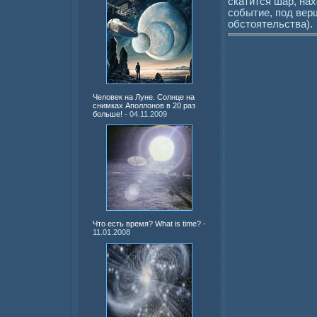
скатится шар, на
событие, под вер
обстоятельства).
Человек на Луне. Солнце на
снимках Аполлонов в 20 раз
больше!
- 04.11.2009
Что есть время? What is time?
-
11.01.2008