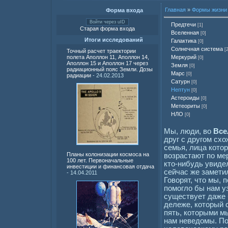
Главная
»
Формы жизни 
Форма входа
Войти через uID
Предтечи
[1]
Старая форма входа
Вселенная
[0]
Итоги исследований
Галактика
[0]
Солнечная система
[
Точный расчет траектории
Меркурий
полета Аполлон 11, Аполлон 14,
[0]
Аполлон 15 и Аполлон 17 через
Земля
[0]
радиационный пояс Земли. Дозы
Марс
[0]
радиации
- 24.02.2013
Сатурн
[0]
Нептун
[0]
Астероиды
[0]
Метеориты
[0]
НЛО
[0]
Мы, люди, во
Все
друг с другом схо
семья, лица котор
Планы колонизации космоса на
возрастают по ме
100 лет. Первоначальные
кто-нибудь увиде
инвестиции и финансовая отдача
сейчас же заметил
- 14.04.2011
Говорят, что мы, 
помогло бы нам уз
существует даже 
дележе, который 
пять, которыми м
нам неведомы. По