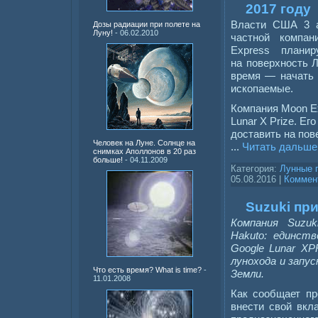
2017 году
Власти США 3 а
Дозы радиации при полете на
Луну!
- 06.02.2010
частной компа
Express планир
на поверхность Л
время — начать 
ископаемые.
Компания Moon Ex
Lunar X Prize. Ег
доставить на пов
Человек на Луне. Солнце на
...
Читать дальше
снимках Аполлонов в 20 раз
больше!
- 04.11.2009
Категория:
Лунные 
05.08.2016
|
Коммент
Suzuki пр
Компания Suzuk
Hakuto: единст
Google Lunar X
лунохода и запу
Что есть время? What is time?
-
Земли.
11.01.2008
Как сообщает пр
внести свой вкл