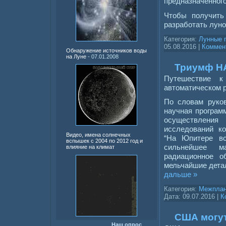
предназначенного
Чтобы получить 
разработать луно
Категория:
Лунные 
05.08.2016
|
Коммент
Обнаружение источников воды
на Луне
- 07.01.2008
Триумф НА
Путешествие 
автоматическом 
По словам руко
научная програм
осуществления
исследований ко
Видео, имена солнечных
“На Юпитере вс
вспышек с 2004 по 2012 год и
сильнейшее ма
влияние на климат
радиационное о
мельчайшие детал
дальше »
Категория:
Межплан
Дата:
09.07.2016
|
К
США могут
Наш опрос