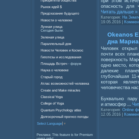
при этом истече
Приоритеты общества
опасность для 
Рынок идей $
Читать дальше »
Предсказание будущего
Категория:
На Земл
Новости о человеке
19.05.2016
|
Коммент
Лунная улица
Сегодня были:
Okeanos E
Зеленая улица
дна Мариа
Параллельный дом
Человек открыл
Новости Человек и Космос
почти всех план
Гипотезы и исследования
поверхность Марс
Площадь Встреч
- форум
одно место, кото
далекие план
Наука о человеке
глубочайшая 11-
Старый город
которая являе
Атлас возможностей человека
человечества нас
Create and Make miracles
Classical Yoga
Буквально пару
и атмосфер
...
Чи
College of Yoga
Категория:
Online 
Quantum Psychology atlas
12.05.2016
|
Коммент
Долгосрочный прогноз погоды
Select Language
▼
Реклама:
This feature is for Premium
users only!