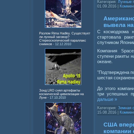
Категория:
Лунные 
01.09.2016
|
Коммент
Американс
вывела на
С космодрома 
Разлом Rima Hadley. Существует
стартовала рак
ли лунный заговор?
Стереоскопический параллакс
спутником Япони
снимков
- 12.12.2010
Компания Spac
ступени ракеты 
океане.
"Подтверждена по
шестая сохраненн
До этого компан
Зонд LRO снял артефакты
три успешных п
космической цивилизации на
Луне
- 17.10.2010
дальше »
Категория:
Земная 
15.08.2016
|
Коммент
США вперв
компании 