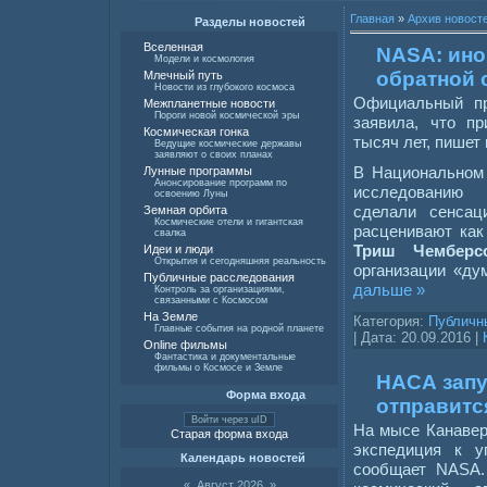
Главная
»
Архив новост
Разделы новостей
Вселенная
NASA: ино
Модели и космология
обратной 
Млечный путь
Новости из глубокого космоса
Официальный п
Межпланетные новости
Пороги новой космической эры
заявила, что п
Космическая гонка
тысяч лет, пишет
Ведущие космические державы
заявляют о своих планах
В Национальном
Лунные программы
Анонсирование программ по
исследованию 
освоению Луны
сделали сенсац
Земная орбита
Космические отели и гигантская
расценивают как
свалка
Триш Чемберс
Идеи и люди
Открытия и сегодняшняя реальность
организации «ду
Публичные расследования
дальше »
Контроль за организациями,
связанными с Космосом
На Земле
Категория:
Публичн
Главные события на родной планете
| Дата:
20.09.2016
|
Online фильмы
Фантастика и документальные
фильмы о Космосе и Земле
НАСА запу
Форма входа
отправитс
Войти через uID
На мысе Канавер
Старая форма входа
экспедиция к у
Календарь новостей
сообщает NASA.
«
Август 2026
»