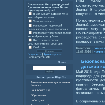
США готово о
Согласны ли Вы с распродажей
космическую мисс
Лунными посольствами Билла
Journal. В случ
территорий на Луне?
получено, то мис
Я уже купил участок на Луне
или собираюсь купить
По последним да
Условно согласен
Journa1 америка
Распродажу территорий
вполне могут 
должны вести лунные поселенцы
По имеющимся п
Распродажу территорий должна
вести Лунная республика
руководства сни
Никто не имеет права
планирует запуст
собственности на территории
Свой ответ
Категория:
Лунные 
11.06.2016
|
Коммент
Результаты
|
Архив опросов
Всего ответов:
293
Безопасна
Поиск
детской к
Май 2016 года. П
водорода для ра
Карта города Alliga Ter
креативности де
Развитие человека для освоения
правил безопа
Космоса
фотоштатива. 
Банк Аллига Тэр
зажигание - нить
Образование
Работа, мир
В современных мо