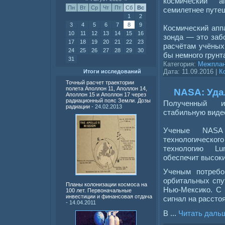
космический а
Пн
Вт
Ср
Чт
Пт
Сб
Вс
семилетнее путе
1
2
3
4
5
6
7
8
9
Космический аппа
10
11
12
13
14
15
16
зонда — это заб
17
18
19
20
21
22
23
расчётам учёных,
24
25
26
27
28
29
30
бы немного грунт
31
Категория:
Межплан
Дата:
11.09.2016
|
К
Итоги исследований
Точный расчет траектории
полета Аполлон 11, Аполлон 14,
NASA: Уда
Аполлон 15 и Аполлон 17 через
радиационный пояс Земли. Дозы
Полученный ин
радиации
- 24.02.2013
стабильную виде
Ученые NASA 
технологическо
технологию Lu
обеспечит высоки
Ученым потребо
орбитальных спу
Планы колонизации космоса на
Нью-Мексико. С 
100 лет. Первоначальные
инвестиции и финансовая отдача
сигнал на расстоя
- 14.04.2011
В
...
Читать даль