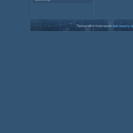
Прочитайте пожелания
про защиту п