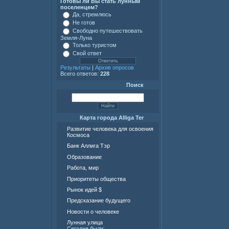
Готовы ли Вы стать лунным
поселенцем?
Да, стремлюсь
Не готов
Свободно путешествовать
Земля-Луна
Только туристом
Свой ответ
Результаты
|
Архив опросов
Всего ответов:
228
Поиск
Карта города Alliga Ter
Развитие человека для освоения
Космоса
Банк Аллига Тэр
Образование
Работа, мир
Приоритеты общества
Рынок идей $
Предсказание будущего
Новости о человеке
Лунная улица
Сегодня были: