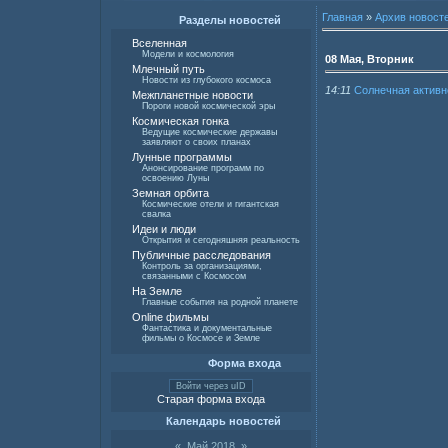
Главная
»
Архив новост
Разделы новостей
Вселенная
Модели и космология
08 Мая, Вторник
Млечный путь
Новости из глубокого космоса
14:11
Солнечная активно
Межпланетные новости
Пороги новой космической эры
Космическая гонка
Ведущие космические державы
заявляют о своих планах
Лунные программы
Анонсирование программ по
освоению Луны
Земная орбита
Космические отели и гигантская
свалка
Идеи и люди
Открытия и сегодняшняя реальность
Публичные расследования
Контроль за организациями,
связанными с Космосом
На Земле
Главные события на родной планете
Online фильмы
Фантастика и документальные
фильмы о Космосе и Земле
Форма входа
Войти через uID
Старая форма входа
Календарь новостей
«
Май 2018
»