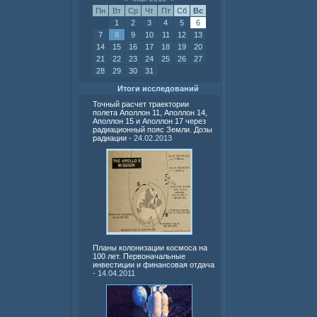
Пн
Вт
Ср
Чт
Пт
Сб
Вс
1
2
3
4
5
6
7
8
9
10
11
12
13
14
15
16
17
18
19
20
21
22
23
24
25
26
27
28
29
30
31
Итоги исследований
Точный расчет траектории
полета Аполлон 11, Аполлон 14,
Аполлон 15 и Аполлон 17 через
радиационный пояс Земли. Дозы
радиации
- 24.02.2013
Планы колонизации космоса на
100 лет. Первоначальные
инвестиции и финансовая отдача
- 14.04.2011