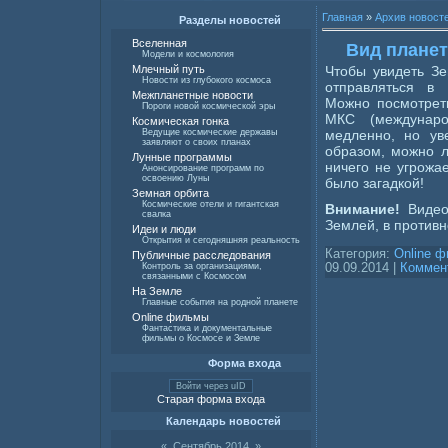
Главная
»
Архив новост
Разделы новостей
Вселенная
Вид планет
Модели и космология
Чтобы увидеть Зе
Млечный путь
Новости из глубокого космоса
отправляться в 
Межпланетные новости
Можно посмотреть
Пороги новой космической эры
МКС (междунаро
Космическая гонка
медленно, но ув
Ведущие космические державы
заявляют о своих планах
образом, можно л
Лунные программы
ничего не угрожае
Анонсирование программ по
освоению Луны
было загадкой!
Земная орбита
Космические отели и гигантская
Внимание!
Видео
свалка
Землей, в против
Идеи и люди
Открытия и сегодняшняя реальность
Категория:
Online 
Публичные расследования
09.09.2014
|
Коммент
Контроль за организациями,
связанными с Космосом
На Земле
Главные события на родной планете
Online фильмы
Фантастика и документальные
фильмы о Космосе и Земле
Форма входа
Войти через uID
Старая форма входа
Календарь новостей
«
Сентябрь 2014
»