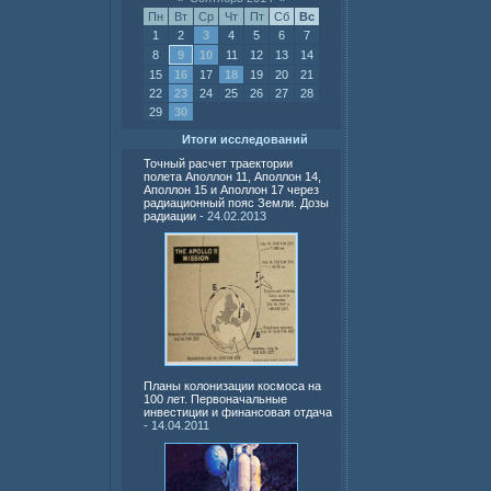
Пн
Вт
Ср
Чт
Пт
Сб
Вс
1
2
3
4
5
6
7
8
9
10
11
12
13
14
15
16
17
18
19
20
21
22
23
24
25
26
27
28
29
30
Итоги исследований
Точный расчет траектории
полета Аполлон 11, Аполлон 14,
Аполлон 15 и Аполлон 17 через
радиационный пояс Земли. Дозы
радиации
- 24.02.2013
Планы колонизации космоса на
100 лет. Первоначальные
инвестиции и финансовая отдача
- 14.04.2011