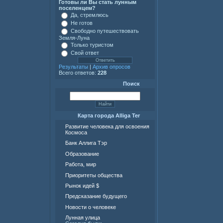
Готовы ли Вы стать лунным
поселенцем?
Да, стремлюсь
Не готов
Свободно путешествовать
Земля-Луна
Только туристом
Свой ответ
Результаты
|
Архив опросов
Всего ответов:
228
Поиск
Карта города Alliga Ter
Развитие человека для освоения
Космоса
Банк Аллига Тэр
Образование
Работа, мир
Приоритеты общества
Рынок идей $
Предсказание будущего
Новости о человеке
Лунная улица