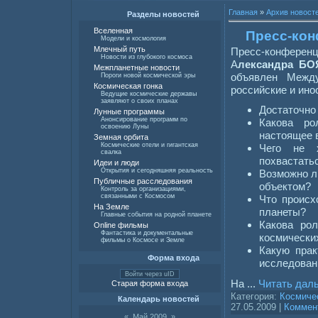
Главная
»
Архив новост
Разделы новостей
Вселенная
Пресс-кон
Модели и космология
Млечный путь
Пресс-конферен
Новости из глубокого космоса
А
лександра Б
Межпланетные новости
объявлен Между
Пороги новой космической эры
Космическая гонка
российские и ин
Ведущие космические державы
заявляют о своих планах
Достаточно
Лунные программы
Анонсирование программ по
Какова ро
освоению Луны
настоящее 
Земная орбита
Космические отели и гигантская
Чего не 
свалка
похвастать
Идеи и люди
Открытия и сегодняшняя реальность
Возможно л
Публичные расследования
объектом?
Контроль за организациями,
связанными с Космосом
Что происх
На Земле
планеты?
Главные события на родной планете
Какова ро
Online фильмы
Фантастика и документальные
космически
фильмы о Космосе и Земле
Какую прак
Форма входа
исследован
Войти через uID
На
...
Читать дал
Старая форма входа
Категория:
Космиче
Календарь новостей
27.05.2009
|
Коммент
«
Май 2009
»