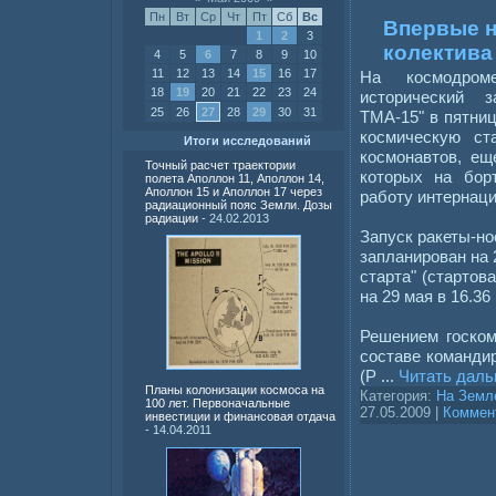
Пн
Вт
Ср
Чт
Пт
Сб
Вс
Впервые н
1
2
3
колектива
4
5
6
7
8
9
10
11
12
13
14
15
16
17
На космодром
18
19
20
21
22
23
24
исторический 
25
26
27
28
29
30
31
ТМА-15" в пятни
космическую ст
Итоги исследований
космонавтов, ещ
Точный расчет траектории
которых на бор
полета Аполлон 11, Аполлон 14,
Аполлон 15 и Аполлон 17 через
работу интернаци
радиационный пояс Земли. Дозы
радиации
- 24.02.2013
Запуск ракеты-н
запланирован на 2
старта" (старто
на 29 мая в 16.3
Решением госком
составе команди
(Р
...
Читать даль
Планы колонизации космоса на
Категория:
На Земл
100 лет. Первоначальные
27.05.2009
|
Коммент
инвестиции и финансовая отдача
- 14.04.2011