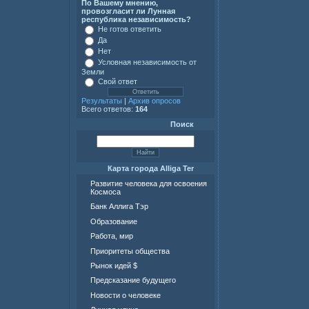
По Вашему мнению,
провозгласит ли Лунная
республика независимость?
Не готов ответить
Да
Нет
Условная независимость от
Земли
Свой ответ
Результаты
|
Архив опросов
Всего ответов:
164
Поиск
Карта города Alliga Ter
Развитие человека для освоения
Космоса
Банк Аллига Тэр
Образование
Работа, мир
Приоритеты общества
Рынок идей $
Предсказание будущего
Новости о человеке