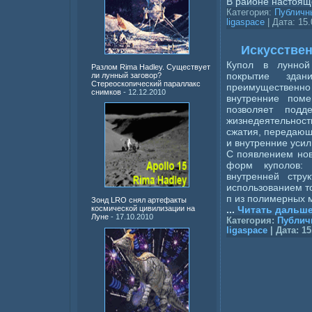
В районе настоя
Категория:
Публичн
ligaspace
| Дата:
15.
Искусствен
Купол в лунной
Разлом Rima Hadley. Существует
покрытие здан
ли лунный заговор?
Стереоскопический параллакс
преимущественно 
снимков
- 12.12.2010
внутренние пом
позволяет подд
жизнедеятельнос
сжатия, передающ
и внутренние усил
С появлением нов
форм куполов: р
внутренней стру
использованием то
п из полимерных 
Зонд LRO снял артефакты
...
Читать дальше
космической цивилизации на
Луне
- 17.10.2010
Категория:
Публич
ligaspace
| Дата:
15