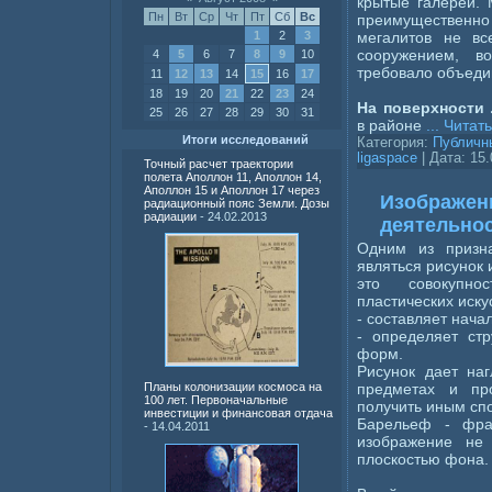
крытые галереи.
Пн
Вт
Ср
Чт
Пт
Сб
Вс
преимущественн
мегалитов не вс
1
2
3
сооружением, в
4
5
6
7
8
9
10
требовало объеди
11
12
13
14
15
16
17
18
19
20
21
22
23
24
На поверхности 
25
26
27
28
29
30
31
в районе
...
Читать
Итоги исследований
Категория:
Публичн
ligaspace
| Дата:
15.
Точный расчет траектории
полета Аполлон 11, Аполлон 14,
Аполлон 15 и Аполлон 17 через
Изображени
радиационный пояс Земли. Дозы
радиации
- 24.02.2013
деятельно
Одним из призна
являться рисунок
это совокупнос
пластических иску
- составляет нач
- определяет стр
форм.
Рисунок дает на
предметах и пр
Планы колонизации космоса на
100 лет. Первоначальные
получить иным сп
инвестиции и финансовая отдача
Барельеф - фран
- 14.04.2011
изображение не
плоскостью фона.