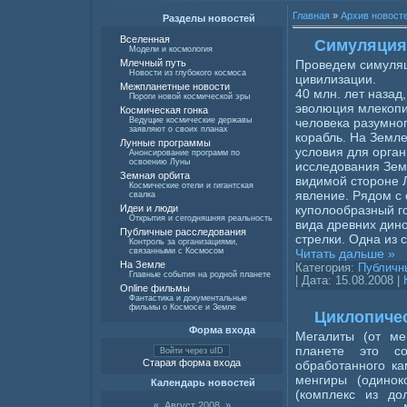
Главная
»
Архив новост
Разделы новостей
Вселенная
Симуляция
Модели и космология
Проведем симуляц
Млечный путь
Новости из глубокого космоса
цивилизации.
Межпланетные новости
40 млн. лет назад
Пороги новой космической эры
эволюция млекопи
Космическая гонка
человека разумног
Ведущие космические державы
заявляют о своих планах
корабль. На Земл
Лунные программы
условия для орга
Анонсирование программ по
освоению Луны
исследования Зем
Земная орбита
видимой стороне 
Космические отели и гигантская
явление. Рядом с
свалка
куполообразный го
Идеи и люди
Открытия и сегодняшняя реальность
вида древних дин
Публичные расследования
стрелки. Одна из 
Контроль за организациями,
Читать дальше »
связанными с Космосом
На Земле
Категория:
Публичн
Главные события на родной планете
| Дата:
15.08.2008
|
Online фильмы
Фантастика и документальные
фильмы о Космосе и Земле
Циклопичес
Форма входа
Мегалиты (от мег
планете это с
Войти через uID
Старая форма входа
обработанного ка
менгиры (одинок
Календарь новостей
(комплекс из до
«
Август 2008
»