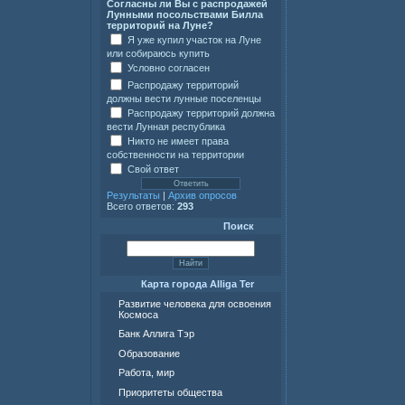
Согласны ли Вы с распродажей
Лунными посольствами Билла
территорий на Луне?
Я уже купил участок на Луне
или собираюсь купить
Условно согласен
Распродажу территорий
должны вести лунные поселенцы
Распродажу территорий должна
вести Лунная республика
Никто не имеет права
собственности на территории
Свой ответ
Результаты
|
Архив опросов
Всего ответов:
293
Поиск
Карта города Alliga Ter
Развитие человека для освоения
Космоса
Банк Аллига Тэр
Образование
Работа, мир
Приоритеты общества