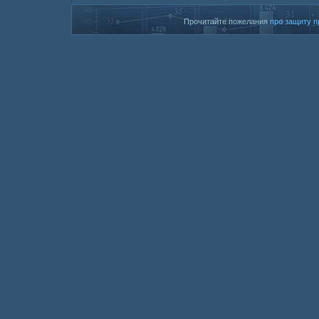
Прочитайте пожелания
про защиту п