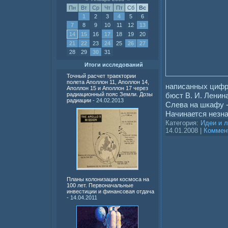
Пн
Вт
Ср
Чт
Пт
Сб
Вс
1
2
3
4
5
6
7
8
9
10
11
12
13
14
15
16
17
18
19
20
21
22
23
24
25
26
27
28
29
30
31
Итоги исследований
Точный расчет траектории
полета Аполлон 11, Аполлон 14,
написанных цифр.
Аполлон 15 и Аполлон 17 через
бюст В. И. Ленин
радиационный пояс Земли. Дозы
радиации
- 24.02.2013
Слева на шкафу -
Начинается незна
Категория:
Идеи и 
14.01.2008
|
Коммент
Планы колонизации космоса на
100 лет. Первоначальные
инвестиции и финансовая отдача
- 14.04.2011