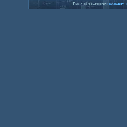
Прочитайте пожелания
про защиту п