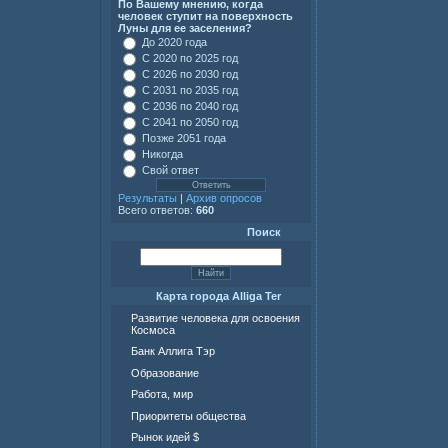
По Вашему мнению, когда
человек ступит на поверхность
Луны для ее заселения?
До 2020 года
С 2020 по 2025 год
С 2026 по 2030 год
С 2031 по 2035 год
С 2036 по 2040 год
С 2041 по 2050 год
Позже 2051 года
Никогда
Свой ответ
Результаты
|
Архив опросов
Всего ответов:
660
Поиск
Карта города Alliga Ter
Развитие человека для освоения
Космоса
Банк Аллига Тэр
Образование
Работа, мир
Приоритеты общества
Рынок идей $