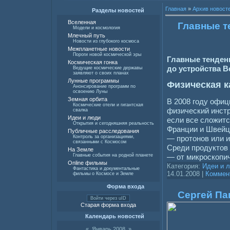
Главная
»
Архив новост
Разделы новостей
Вселенная
Главные т
Модели и космология
Млечный путь
Новости из глубокого космоса
Межпланетные новости
Пороги новой космической эры
Главные тенденц
Космическая гонка
до устройства 
Ведущие космические державы
заявляют о своих планах
Лунные программы
Физическая к
Анонсирование программ по
освоению Луны
Земная орбита
В 2008 году офи
Космические отели и гигантская
физический инст
свалка
Идеи и люди
если все сложитс
Открытия и сегодняшняя реальность
Франции и Швейца
Публичные расследования
— протонов или и
Контроль за организациями,
связанными с Космосом
Среди продуктов 
На Земле
— от микроскопи
Главные события на родной планете
Online фильмы
Категория:
Идеи и 
Фантастика и документальные
14.01.2008
|
Коммент
фильмы о Космосе и Земле
Форма входа
Сергей Па
Войти через uID
Старая форма входа
Календарь новостей
«
Январь 2008
»