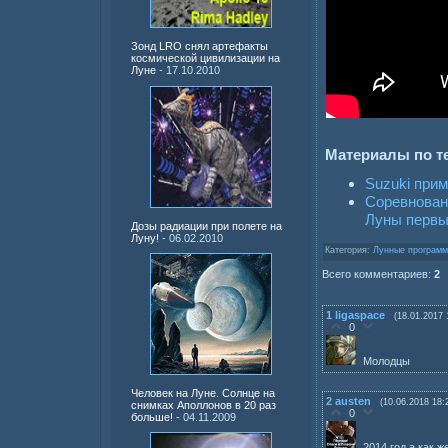
Зонд LRO снял артефакты
космической цивилизации на
Луне
- 17.10.2010
Материалы по т
Suzuki прим
Соревнован
Луны первы
Дозы радиации при полете на
Луну!
- 06.02.2010
Категория:
Лунные програм
Всего комментариев:
2
1
ligaspace
(18.01.2017 
0
Молодцы
Человек на Луне. Солнце на
2
austen
(10.06.2018 18:
снимках Аполлонов в 20 раз
0
больше!
- 04.11.2009
2014 год а как 