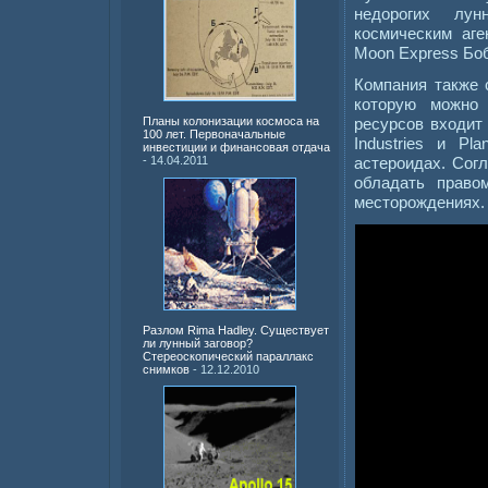
недорогих лун
космическим аге
Moon Express Боб
Компания также 
которую можно 
ресурсов входит
Планы колонизации космоса на
100 лет. Первоначальные
Industries и Pl
инвестиции и финансовая отдача
астероидах. Сог
- 14.04.2011
обладать право
месторождениях.
Разлом Rima Hadley. Существует
ли лунный заговор?
Стереоскопический параллакс
снимков
- 12.12.2010