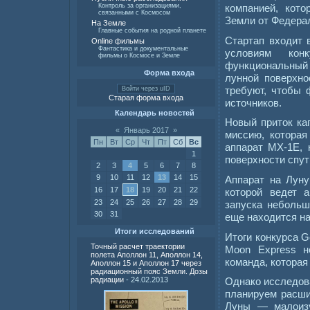
компанией, кото
Контроль за организациями,
связанными с Космосом
Земли от Федера
На Земле
Главные события на родной планете
Стартап входит 
Online фильмы
Фантастика и документальные
условиям кон
фильмы о Космосе и Земле
функциональный 
Форма входа
лунной поверхно
требуют, чтобы 
Войти через uID
Старая форма входа
источников.
Календарь новостей
Новый приток ка
«
Январь 2017
»
миссию, которая
Пн
Вт
Ср
Чт
Пт
Сб
Вс
аппарат MX-1E, 
1
поверхности спут
2
3
4
5
6
7
8
9
10
11
12
13
14
15
Аппарат на Луну
16
17
18
19
20
21
22
которой ведет а
23
24
25
26
27
28
29
запуска небольш
30
31
еще находится на
Итоги исследований
Итоги конкурса G
Точный расчет траектории
Moon Express н
полета Аполлон 11, Аполлон 14,
команда, которая
Аполлон 15 и Аполлон 17 через
радиационный пояс Земли. Дозы
радиации
- 24.02.2013
Однако исследов
планируем расши
Луны — малоизу