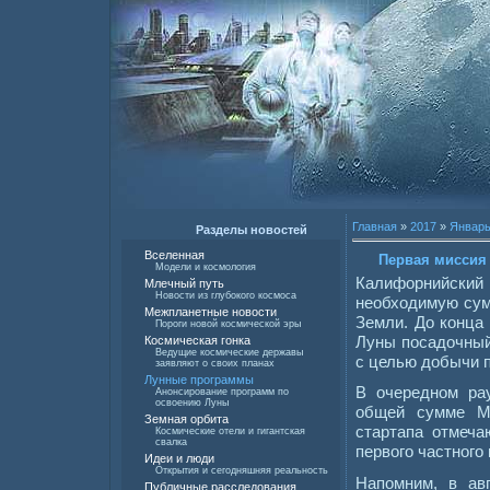
Главная
»
2017
»
Январ
Разделы новостей
Вселенная
Первая миссия 
Модели и космология
Калифорнийск
Млечный путь
Новости из глубокого космоса
необходимую сум
Межпланетные новости
Земли. До конца 
Пороги новой космической эры
Луны посадочный
Космическая гонка
Ведущие космические державы
с целью добычи 
заявляют о своих планах
Лунные программы
В очередном ра
Анонсирование программ по
освоению Луны
общей сумме Mo
Земная орбита
стартапа отмеча
Космические отели и гигантская
свалка
первого частного 
Идеи и люди
Открытия и сегодняшняя реальность
Напомним, в ав
Публичные расследования