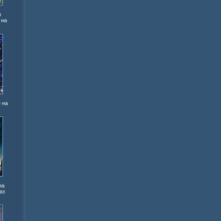
ы
 на
 на
на
аз