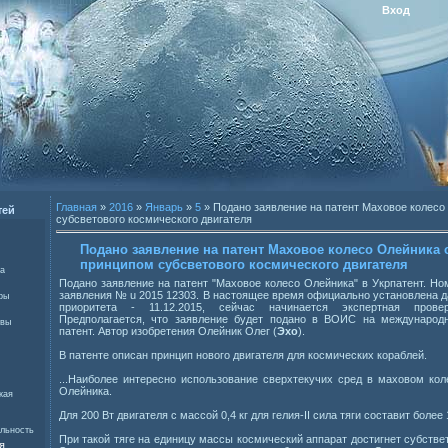
Вход
Главная
»
2016
»
Январь
»
5
» Подано заявление на патент Маховое колесо
тей
субсветового космического двигателя
Подано заявление на патент Маховое колесо Олейника
принципом субсветового космического двигателя
са
Подано заявление на патент "Маховое колесо Олейника" в Укрпатент. Но
заявления № u 2015 12303. В настоящее время официально установлена д
ры
приоритета - 11.12.2015, сейчас начинается экспертная провер
Предполагается, что заявление будет подано в ВОИС на международ
авы
патент. Автор изобретения Олейник Олег (
Эхо
).
В патенте описан принцип нового двигателя для космических кораблей.
...Наиболее интересно использование сверхтекучих сред в маховом кол
Олейника.
кая
Для 200 Вт двигателя с массой 0,4 кг для гелия-ІІ сила тяги составит более 1
альность
При такой тяге на единицу массы космический аппарат достигнет субствет
я