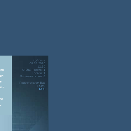
Суббота
08.08.2026
12:19
ния
Онлайн всего:
1
Гостей:
1
ия
Пользователей:
0
ь
Приветствуем Вас
Гость
ней
RSS
се
ы