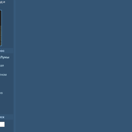
од и
рос
 Луны
ная
ытном
ую
иск