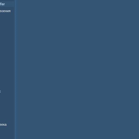
Ter
своения
с
века