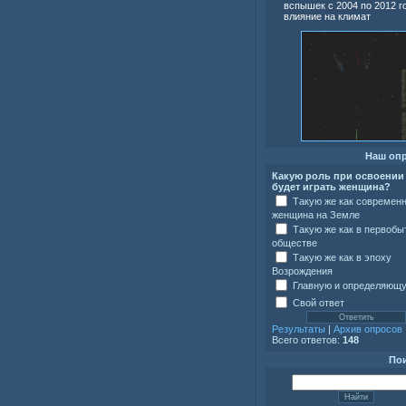
вспышек с 2004 по 2012 г
влияние на климат
Наш оп
Какую роль при освоении
будет играть женщина?
Такую же как современ
женщина на Земле
Такую же как в первоб
обществе
Такую же как в эпоху
Возрождения
Главную и определяющ
Свой ответ
Результаты
|
Архив опросов
Всего ответов:
148
По