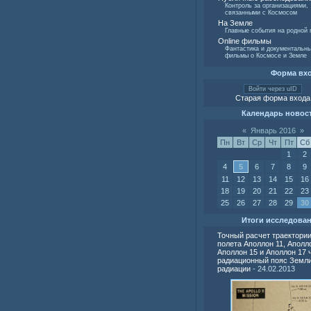
Контроль за организациями,
связанными с Космосом
На Земле
Главные события на родной 
Online фильмы
Фантастика и документальн
фильмы о Космосе и Земле
Форма вх
Войти через uID
Старая форма входа
Календарь новос
«
Январь 2016
»
Пн
Вт
Ср
Чт
Пт
Сб
1
2
4
5
6
7
8
9
11
12
13
14
15
16
18
19
20
21
22
23
25
26
27
28
29
30
Итоги исследова
Точный расчет траектори
полета Аполлон 11, Аполло
Аполлон 15 и Аполлон 17 
радиационный пояс Земли
радиации
- 24.02.2013