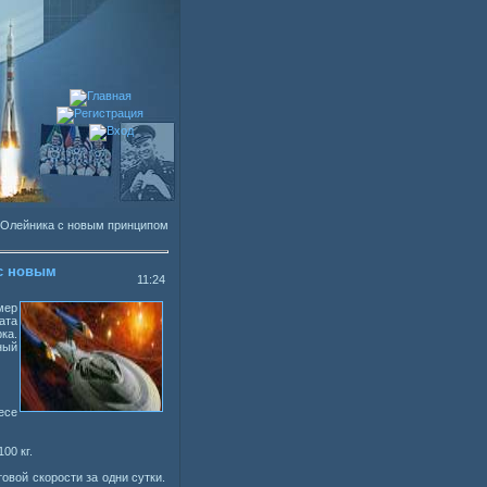
 Олейника с новым принципом
 с новым
11:24
мер
ата
ка.
ный
есе
00 кг.
овой скорости за одни сутки.