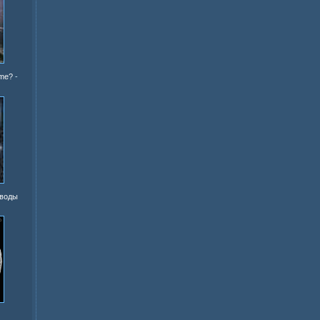
ime?
-
 воды