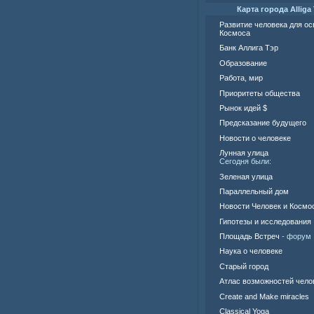
Карта города Alliga 
Развитие человека для о
Космоса
Банк Аллига Тэр
Образование
Работа, мир
Приоритеты общества
Рынок идей $
Предсказание будущего
Новости о человеке
Лунная улица
Сегодня были:
Зеленая улица
Параллельный дом
Новости Человек и Космо
Гипотезы и исследования
Площадь Встреч
- форум
Наука о человеке
Старый город
Атлас возможностей чело
Create and Make miracles
Classical Yoga