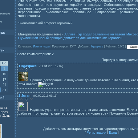
Это значит, что мы сможем не только быстро освоить Солнечную си
беспилотные и пилотируемые корабли к звездам. Собственное время
составит полгода и менее, правда на планете Земля пройдут десятилетия
перспективное экологическое правильное направление развитие
планете
человечества.
ые
Экономический эффект огромный.
ода
Материалы по данной теме -
Аллига Тэр подал заявление на патент Маховое
Flywheel или новый принцип двигателя для космических кораблей
Категория:
Идеи и люди
| Просмотров: 3547 | Добавил:
ligaspace
| Рейтинг: 5.0/5 |
тей
Всего комментариев:
2
Порядок вывода комме
Вс
1
ligaspace
(11.04.2016 19:09)
3
0
10
17
Пришла декларация на получение данного патента. Это значит, что 
этот патент.
24
31
2
Juran
(09.09.2016 03:13)
ний
0
и
н 14,
Надеюсь удастся протестировать этот двигатель в космосе. Если э
через
работает, то перед человечеством откроется новая эра - Покорение Вселе
. Дозы
Добавлять комментарии могут только зарегистрированные 
[
Регистрация
|
Вход
]