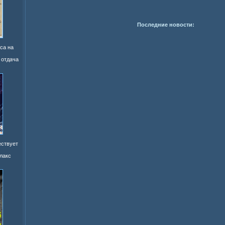
Последние новости:
са на
 отдача
ествует
лакс