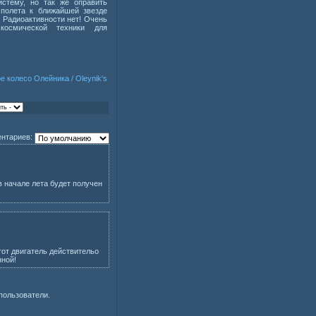
стему, но так же оправить
 полета к ближайшей звезде
. Радиоактивности нет! Очень
 космической техники для
 колесо Олейника / Oleynik's
нтариев:
в начале лета будет получен
тот двигатель действительо
нной!
пользователи.