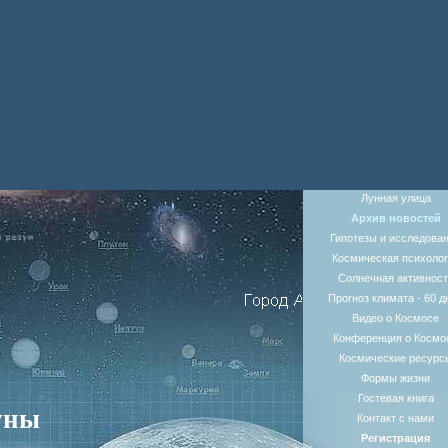
Лунная улица
Архив новостей
Гипотезы и исследова
Космическая психолог
Солнечная активност
Прогноз климата - 60 д
Видео о Космосе
Конференция о Космо
Космические ресурс
Формы жизни
Гостевая книга
уны
Контакт с нами
Регистрация