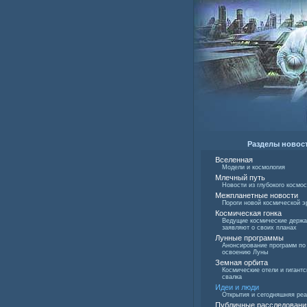
Разделы новос
Вселенная
Модели и космология
Млечный путь
Новости из глубокого космо
Межпланетные новости
Пороги новой космической э
Космическая гонка
Ведущие космические держ
заявляют о своих планах
Лунные программы
Анонсирование программ по
освоению Луны
Земная орбита
Космические отели и гигантс
свалка
Идеи и люди
Открытия и сегодняшняя ре
Публичные расследовани