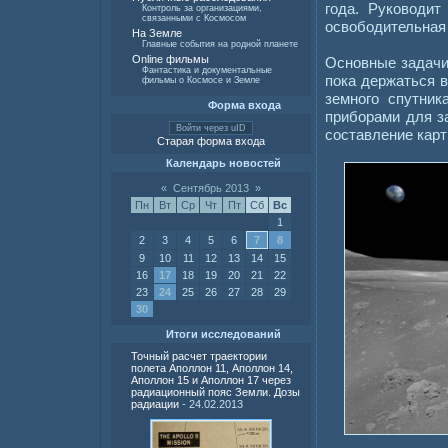
года. Руководит
Контроль за организациями,
связанными с Космосом
освободительная 
На Земле
Главные события на родной планете
Online фильмы
Основные задачи
Фантастика и документальные
пока держаться в
фильмы о Космосе и Земле
земного спутник
Форма входа
приборами для з
Войти через uID
составление карт
Старая форма входа
Календарь новостей
«
Сентябрь 2013
»
Пн
Вт
Ср
Чт
Пт
Сб
Вс
1
2
3
4
5
6
7
8
9
10
11
12
13
14
15
16
17
18
19
20
21
22
23
24
25
26
27
28
29
30
Итоги исследований
Точный расчет траектории
полета Аполлон 11, Аполлон 14,
Аполлон 15 и Аполлон 17 через
радиационный пояс Земли. Дозы
радиации
- 24.02.2013