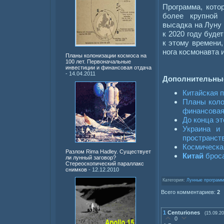
Программа, кото
более крупной 
высадка на Луну 
к 2020 году буде
к этому времени,
нога космонавта 
Планы колонизации космоса на
100 лет. Первоначальные
инвестиции и финансовая отдача
- 14.04.2011
Дополнительны
Китайcкая 
Планы коло
финансовая
До конца эт
Украина 
пространст
Космическа
Разлом Rima Hadley. Существует
Китай
брос
ли лунный заговор?
Стереоскопический параллакс
снимков
- 12.12.2010
Категория:
Лунные програм
Всего комментариев:
2
1
Centuriones
(15.09.20
0