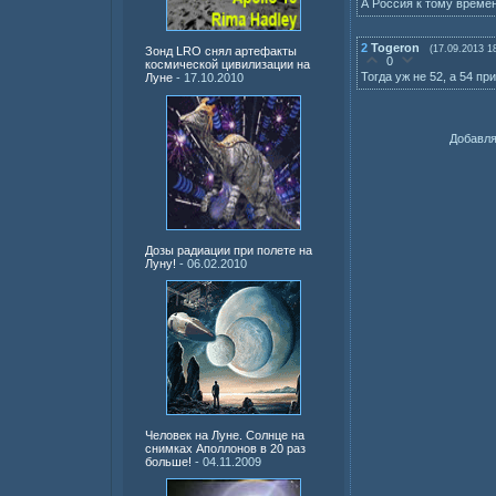
А Россия к тому време
2
Togeron
(17.09.2013 1
Зонд LRO снял артефакты
0
космической цивилизации на
Тогда уж не 52, а 54 п
Луне
- 17.10.2010
Добавля
Дозы радиации при полете на
Луну!
- 06.02.2010
Человек на Луне. Солнце на
снимках Аполлонов в 20 раз
больше!
- 04.11.2009