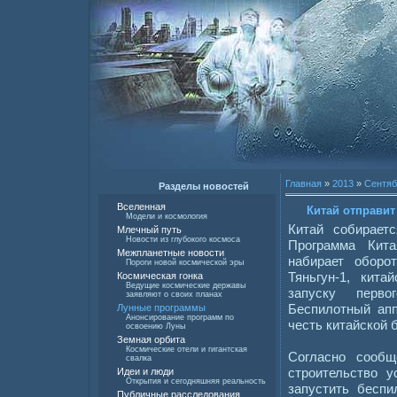
Главная
»
2013
»
Сентяб
Разделы новостей
Вселенная
Китай отправит
Модели и космология
Китай собирает
Млечный путь
Новости из глубокого космоса
Программа Кит
Межпланетные новости
набирает оборо
Пороги новой космической эры
Тяньгун-1, кит
Космическая гонка
Ведущие космические державы
запуску перв
заявляют о своих планах
Беспилотный апп
Лунные программы
Анонсирование программ по
честь китайской 
освоению Луны
Земная орбита
Космические отели и гигантская
Согласно сообщ
свалка
строительство у
Идеи и люди
Открытия и сегодняшняя реальность
запустить беспи
Публичные расследования