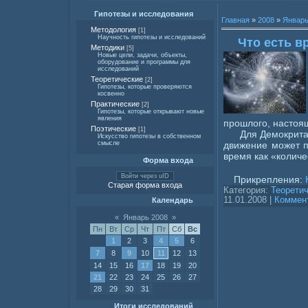
Гипотезы и исследования
Главная
»
2008
»
Январ
Методология
[1]
Научность гипотезы и исследований
Что есть в
Методики
[5]
Новые цели, задачи, объекты,
оборудование и программы для
исследований
Теоретические
[2]
Гипотезы, которые проверяются
косвенно
Практические
[2]
Гипотезы, которые открывают новые
явления
прошлого, настоящ
Поэтические
[1]
Для Демокрита
Искусство гипотезы в собственном
движение может п
смысле
время как «количе
Форма входа
Войти через uID
Прикрепления:
Старая форма входа
Категория:
Теорети
11.01.2008
|
Коммент
Календарь
«
Январь 2008
»
Пн
Вт
Ср
Чт
Пт
Сб
Вс
1
2
3
4
5
6
7
8
9
10
11
12
13
14
15
16
17
18
19
20
21
22
23
24
25
26
27
28
29
30
31
Итоги исследований