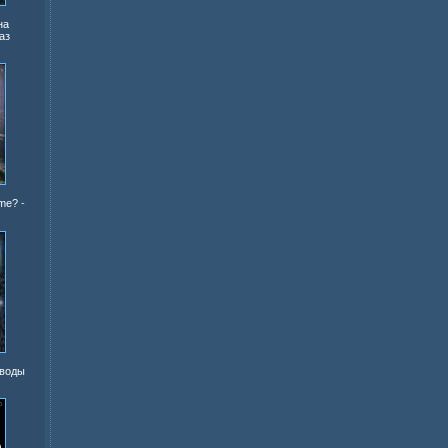
на
аз
ime?
-
 воды