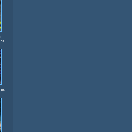
ы
 на
 на