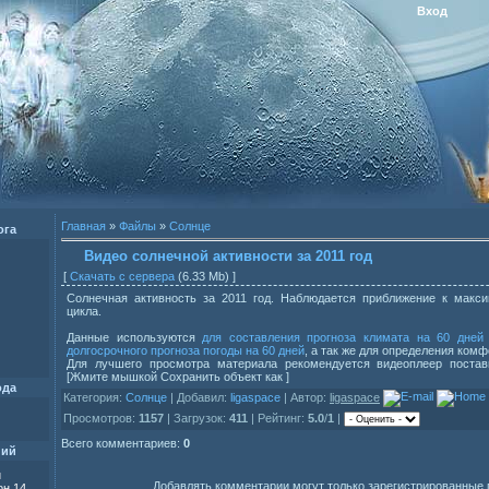
Вход
Главная
»
Файлы
»
Солнце
ога
Видео солнечной активности за 2011 год
[
Скачать с сервера
(6.33 Mb) ]
Солнечная активность за 2011 год. Наблюдается приближение к макси
цикла.
Данные используются
для составления прогноза климата на 60 дней
долгосрочного прогноза погоды на 60 дней
, а так же для определения комф
Для лучшего просмотра материала рекомендуется видеоплеер постави
[Жмите мышкой Сохранить объект как ]
ода
Категория:
Солнце
| Добавил:
ligaspace
| Автор:
ligaspace
Просмотров:
1157
| Загрузок:
411
| Рейтинг:
5.0
/
1
|
Всего комментариев:
0
ний
и
Добавлять комментарии могут только зарегистрированные 
н 14,