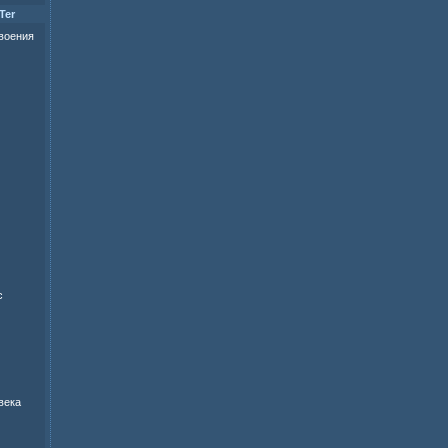
Ter
своения
с
века