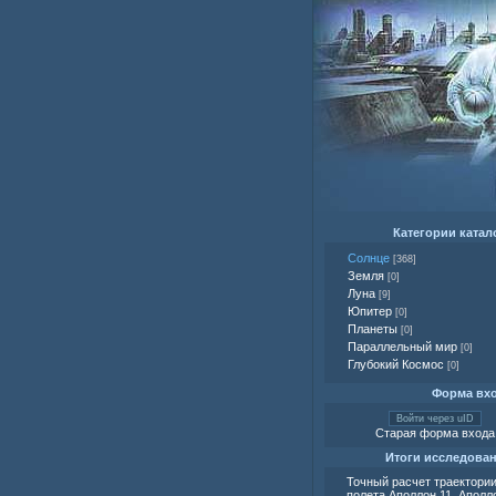
Категории катал
Солнце
[368]
Земля
[0]
Луна
[9]
Юпитер
[0]
Планеты
[0]
Параллельный мир
[0]
Глубокий Космос
[0]
Форма вх
Войти через uID
Старая форма входа
Итоги исследова
Точный расчет траектори
полета Аполлон 11, Аполло