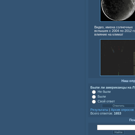
Видео, имена солнечных
вспышек с 2004 по 2012 г
влияние на климат
Наш оп
Были ли американцы на Л
Не были
Были
Свой ответ
Результаты
|
Архив опросов
Всего ответов:
1653
По