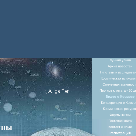
Лунная улица
Архив новостей
Гипотезы и исследова
Космическая психолог
Солнечная активност
Прогноз климата - 60 д
Видео о Космосе
Конференция о Космо
Космические ресурс
Формы жизни
Гостевая книга
уны
Контакт с нами
Регистрация