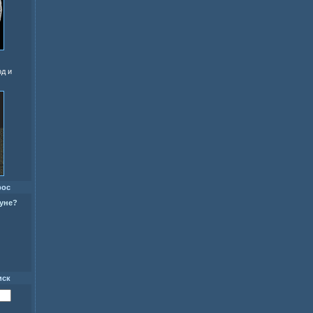
од и
рос
уне?
иск