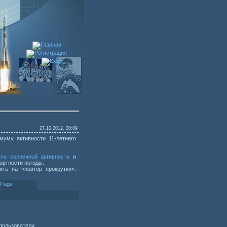
27.10.2012, 20:09
муму активности 11-летнего
 по солнечной активности
и
ортности погоды.
ть на «повтор прокрутки».
пользователи.