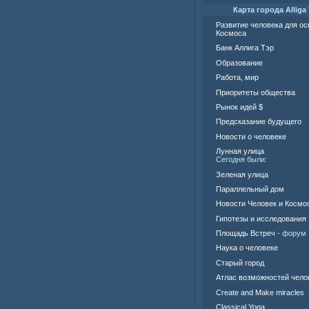
Карта города Alliga 
Развитие человека для о
Космоса
Банк Аллига Тэр
Образование
Работа, мир
Приоритеты общества
Рынок идей $
Предсказание будущего
Новости о человеке
Лунная улица
Сегодня были:
Зеленая улица
Параллельный дом
Новости Человек и Космо
Гипотезы и исследования
Площадь Встреч
- форум
Наука о человеке
Старый город
Атлас возможностей чело
Create and Make miracles
Classical Yoga