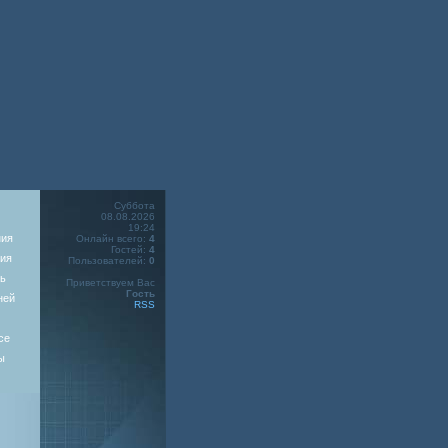
Суббота
08.08.2026
19:24
ния
Онлайн всего:
4
Гостей:
4
ия
Пользователей:
0
ь
Приветствуем Вас
Гость
ней
RSS
се
ы