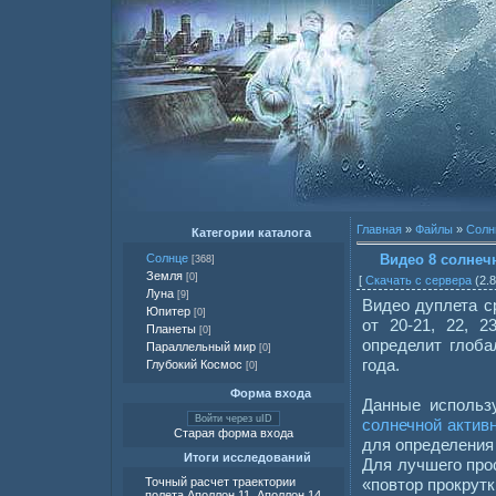
Главная
»
Файлы
»
Солн
Категории каталога
Видео 8 солнечн
Солнце
[368]
Земля
[0]
[
Скачать с сервера
(2.8
Луна
[9]
Видео дуплета с
Юпитер
[0]
от 20-21, 22, 2
Планеты
[0]
определит глоба
Параллельный мир
[0]
года.
Глубокий Космос
[0]
Форма входа
Данные исполь
Войти через uID
солнечной актив
Старая форма входа
для определения
Итоги исследований
Для лучшего про
«повтор прокрутк
Точный расчет траектории
полета Аполлон 11, Аполлон 14,