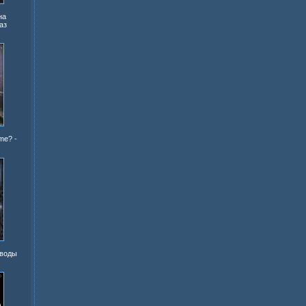
на
аз
ime?
-
 воды