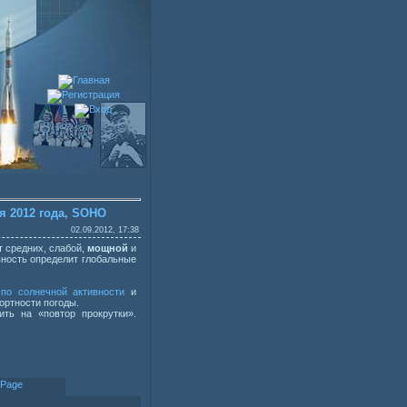
я 2012 года, SOHO
02.09.2012, 17:38
т средних, слабой,
мощной
и
вность определит глобальные
 по солнечной активности
и
ортности погоды.
ть на «повтор прокрутки».