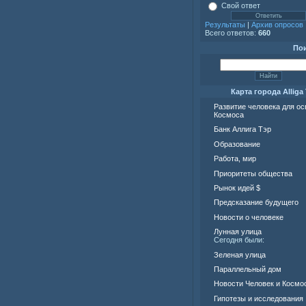
Свой ответ
Результаты
|
Архив опросов
Всего ответов:
660
По
Карта города Alliga 
Развитие человека для о
Космоса
Банк Аллига Тэр
Образование
Работа, мир
Приоритеты общества
Рынок идей $
Предсказание будущего
Новости о человеке
Лунная улица
Сегодня были:
Зеленая улица
Параллельный дом
Новости Человек и Космо
Гипотезы и исследования