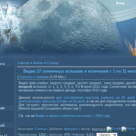
Вход
Главная
»
Файлы
»
Солнце
ога
Видео 17 солнечных вспышек и истечений с 1 по 11 июл
[
Скачать с сервера
(3.29 Mb) ]
Видео трио слабых, квартет средних, дуплет средних, трио средних, дупле
мощной
вспышек от 1, 2, 3, 4, 5, 6,
7
и
8
июля 2012 года. Солнечная акти
аномалии климата на первую декаду сентября 2012 года.
Данные используются
для составления прогноза климата на 60 дней
долгосрочного прогноза погоды на 60 дней
, а так же для определения комф
Для лучшего просмотра материала рекомендуется видеоплеер постави
ода
[Жмите мышкой Сохранить объект как ]
См. так же
Видео и имена солнечных вспышек с 2004 года
ний
Категория:
Солнце
| Добавил:
ligaspace
| Автор:
ligaspace
и
Просмотров:
1252
| Загрузок:
474
| Рейтинг:
5.0
/
1
|
н 14,