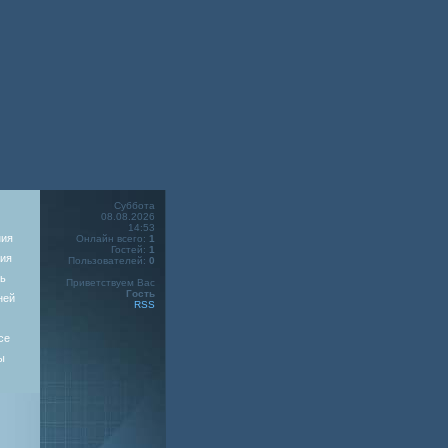
Суббота
08.08.2026
14:53
ния
Онлайн всего:
1
Гостей:
1
ия
Пользователей:
0
ь
Приветствуем Вас
Гость
ней
RSS
се
ы