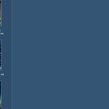
ы
 на
 на