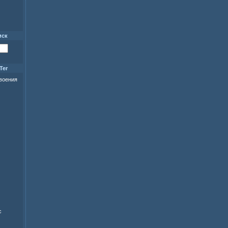
иск
Ter
своения
с