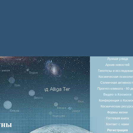
Лунная улица
Архив новостей
Гипотезы и исследова
Космическая психолог
Солнечная активност
Прогноз климата - 60 д
Видео о Космосе
Конференция о Космо
Космические ресурс
Формы жизни
Гостевая книга
уны
Контакт с нами
Регистрация