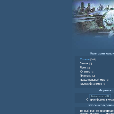
Категории катал
Солнце
[368]
Земля
[0]
Луна
[9]
Юпитер
[0]
Планеты
[0]
Параллельный мир
[0]
Глубокий Космос
[0]
Форма вх
Войти через uID
Старая форма входа
Итоги исследова
Точный расчет траектори
полета Аполлон 11, Аполло