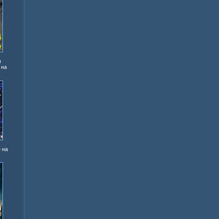
ы
 на
 на