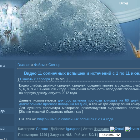
Вход
Главная
»
Файлы
»
Солнце
ога
Видео 11 солнечных вспышек и истечений с 1 по 11 июн
[
Скачать с сервера
(2.36 Mb) ]
Видео слабой, двойной средней, средней, средней, квинтета средних, слаб
5, 6, 8, 9 и 10 июня 2012 года. Солнечная активность определит глобаль
на первую декаду августа 2012 года.
Данные используются
для составления прогноза климата на 60 дней
долгосрочного прогноза погоды на 60 дней
, а так же для определения комф
Для лучшего просмотра материала рекомендуется видеоплеер постави
ода
[Жмите мышкой Сохранить объект как ]
См. так же
Видео и имена солнечных вспышек с 2004 года
Категория:
Солнце
| Добавил:
ligaspace
| Автор:
ligaspace
ний
Просмотров:
1249
| Загрузок:
463
| Рейтинг:
5.0
/
1
|
и
н 14,