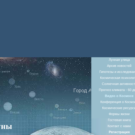
Лунная улица
Архив новостей
Гипотезы и исследова
Космическая психолог
Солнечная активност
Прогноз климата - 60 д
Видео о Космосе
Конференция о Космо
Космические ресурс
Формы жизни
Гостевая книга
уны
Контакт с нами
Регистрация