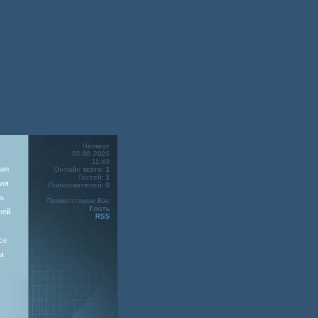
Четверг
06.08.2026
11:48
ния
Онлайн всего:
1
Гостей:
1
ия
Пользователей:
0
ь
Приветствуем Вас
Гость
ней
RSS
се
ы