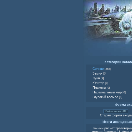
Категории катал
Солнце
[368]
Земля
[0]
Луна
[9]
Юпитер
[0]
Планеты
[0]
Параллельный мир
[0]
Глубокий Космос
[0]
Форма вх
Войти через uID
Старая форма входа
Итоги исследова
Точный расчет траектори
полета Аполлон 11, Аполло