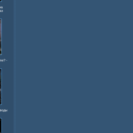
на
аз
ime?
-
 воды