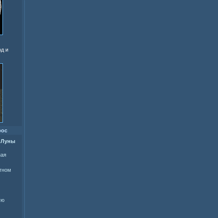
од и
рос
 Луны
ная
ытном
ую