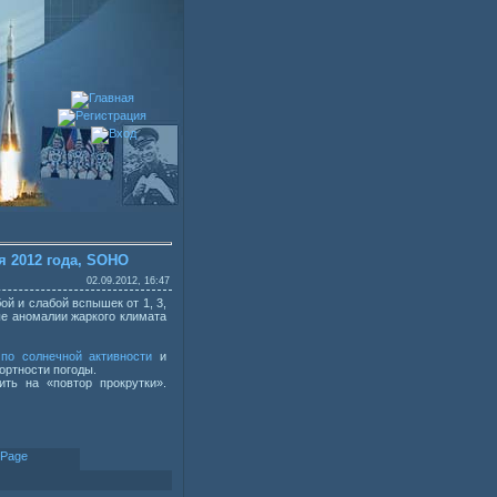
я 2012 года, SOHO
02.09.2012, 16:47
ой и слабой вспышек от 1, 3,
ные аномалии жаркого климата
 по солнечной активности
и
ортности погоды.
ть на «повтор прокрутки».