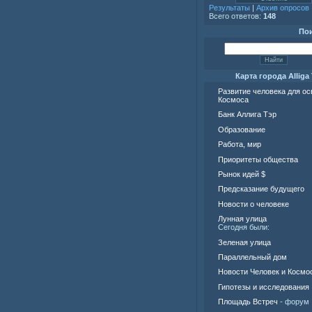
Результаты
|
Архив опросов
Всего ответов:
148
По
Карта города Alliga 
Развитие человека для о
Космоса
Банк Аллига Тэр
Образование
Работа, мир
Приоритеты общества
Рынок идей $
Предсказание будущего
Новости о человеке
Лунная улица
Сегодня были:
Зеленая улица
Параллельный дом
Новости Человек и Космо
Гипотезы и исследования
Площадь Встреч
- форум