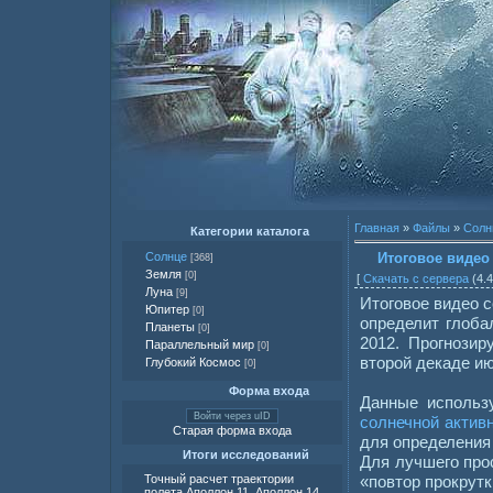
Главная
»
Файлы
»
Солн
Категории каталога
Итоговое видео
Солнце
[368]
Земля
[0]
[
Скачать с сервера
(4.4
Луна
[9]
Итоговое видео 
Юпитер
[0]
определит глоба
Планеты
[0]
2012. Прогнозир
Параллельный мир
[0]
второй декаде и
Глубокий Космос
[0]
Форма входа
Данные исполь
Войти через uID
солнечной актив
Старая форма входа
для определения
Итоги исследований
Для лучшего про
«повтор прокрутк
Точный расчет траектории
полета Аполлон 11, Аполлон 14,