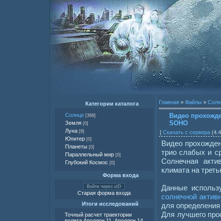
Главная
»
Файлы
»
Солн
Категории каталога
Видео прохожде
Солнце
[368]
SOHO
Земля
[0]
Луна
[9]
[
Скачать с сервера
(4.4
Юпитер
[0]
Видео прохожден
Планеты
[0]
трио слабых и 
Параллельный мир
[0]
Солнечная акти
Глубокий Космос
[0]
климата на треть
Форма входа
Данные исполь
Войти через uID
Старая форма входа
солнечной актив
Итоги исследований
для определения
Для лучшего про
Точный расчет траектории
полета Аполлон 11, Аполлон 14,