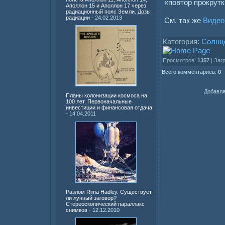
«повтор прокрутк
Аполлон 15 и Аполлон 17 через
радиационный пояс Земли. Дозы
радиации
- 24.02.2013
См. так же
Видео
Категория:
Солнц
Просмотров:
1357
| Заг
Всего комментариев:
0
Добавля
Планы колонизации космоса на
100 лет. Первоначальные
инвестиции и финансовая отдача
- 14.04.2011
Разлом Rima Hadley. Существует
ли лунный заговор?
Стереоскопический параллакс
снимков
- 12.12.2010