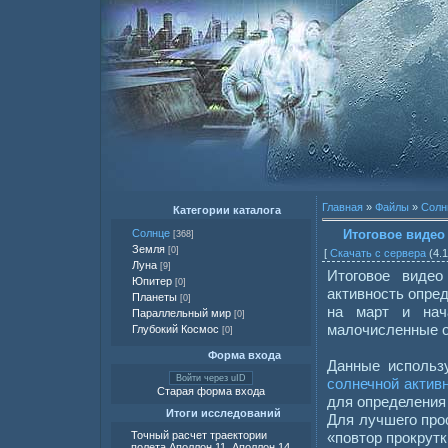
Главная
»
Файлы
»
Солн
Категории каталога
Итоговое видео
Солнце
[368]
Земля
[0]
[
Скачать с сервера
(4.1
Луна
[9]
Итоговое видео
Юпитер
[0]
активность опре
Планеты
[0]
на март и нач
Параллельный мир
[0]
малочисленные о
Глубокий Космос
[0]
Форма входа
Данные исполь
Войти через uID
солнечной актив
Старая форма входа
для определения
Итоги исследований
Для лучшего про
«повтор прокрутк
Точный расчет траектории
полета Аполлон 11, Аполлон 14,