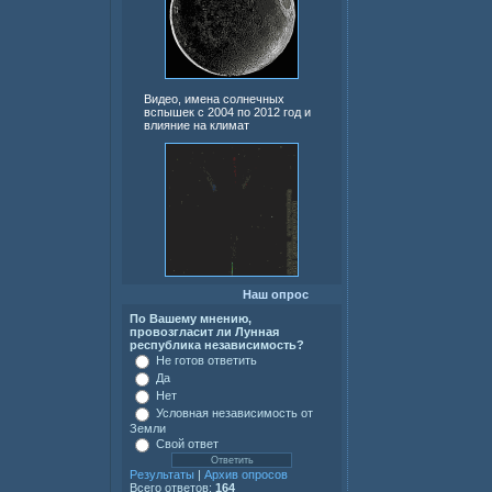
Видео, имена солнечных
вспышек с 2004 по 2012 год и
влияние на климат
Наш опрос
По Вашему мнению,
провозгласит ли Лунная
республика независимость?
Не готов ответить
Да
Нет
Условная независимость от
Земли
Свой ответ
Результаты
|
Архив опросов
Всего ответов:
164