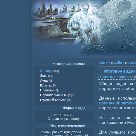
Главная
»
Файлы
»
Солн
Категории каталога
Итоговое видео
Солнце
[368]
Земля
[0]
[
Скачать с сервера
(4.5
Луна
[9]
Общее видео сол
Юпитер
[0]
определит глобал
Планеты
[0]
Параллельный мир
[0]
Данные использ
Глубокий Космос
[0]
солнечной активн
определения ком
Форма входа
Войти через uID
На видео так 
Старая форма входа
прохождение Мер
Итоги исследований
Для лучшего про
Точный расчет траектории
полета Аполлон 11, Аполлон 14,