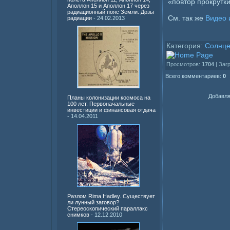
«повтор прокрутк
Аполлон 15 и Аполлон 17 через
радиационный пояс Земли. Дозы
См. так же
Видео 
радиации
- 24.02.2013
Категория:
Солнц
Просмотров:
1704
| Заг
Всего комментариев:
0
Добавля
Планы колонизации космоса на
100 лет. Первоначальные
инвестиции и финансовая отдача
- 14.04.2011
Разлом Rima Hadley. Существует
ли лунный заговор?
Стереоскопический параллакс
снимков
- 12.12.2010