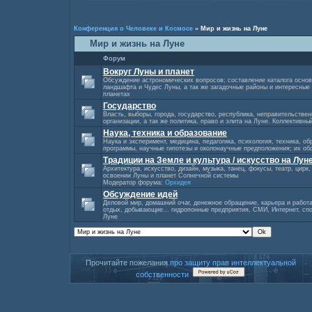
Конференция о Человеке и Космосе
»
Мир и жизнь на Луне
Мир и жизнь на Луне
Форум
Вокруг Луны и планет
Обсуждение астрономических вопросов; составление каталога осно
ландшафта и Чудес Луны, а так же загадочные районы и интересные 
планетах
Государство
Власть, выборы, города, государство, республика, неправительстве
организации, а так же политика, право и элита на Луне. Коллективный
Наука, техника и образование
Наука и эксперимент, медицина, педагогика, психология, техника, о
программы, научные гипотезы и околонаучные предположения; их об
Традиции на Земле и культура / искусство на Лун
Архитектура, искусство, дизайн, музыка, танец, фокусы, театр, цирк,
освоении Луны и планет Солнечной системы
Модератор форума:
Орхидея
Обсуждение идей
Деловой мир, домашний очаг, денежное обращение, карьера и работа
отдых, добывающие... гидропонные предприятия, СМИ, Интернет, спо
Луне
Прочитайте пожелания
про защиту прав интеллектуальной
собственности