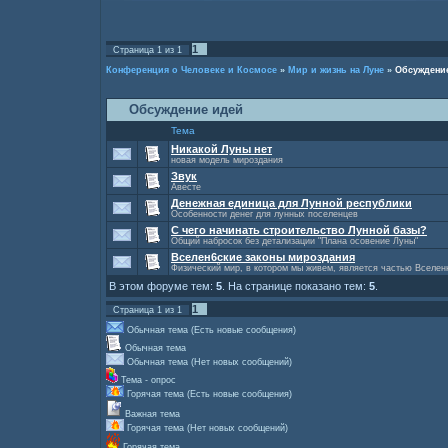
1
Страница
1
из
1
Конференция о Человеке и Космосе
»
Мир и жизнь на Луне
»
Обсуждени
Обсуждение идей
Тема
Никакой Луны нет
новая модель мироздания
Звук
Авесте
Денежная единица для Лунной республики
Особенности денег для лунных поселенцев
С чего начинать строительство Лунной базы?
Общий набросок без детализации "Плана осовение Луны"
Вселен6ские законы мироздания
Физический мир, в котором мы живем, является частью Вселен
В этом форуме тем:
5
. На странице показано тем:
5
.
1
Страница
1
из
1
Обычная тема (Есть новые сообщения)
Обычная тема
Обычная тема (Нет новых сообщений)
Тема - опрос
Горячая тема (Есть новые сообщения)
Важная тема
Горячая тема (Нет новых сообщений)
Горячая тема