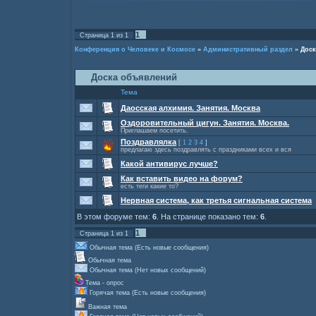
1
Страница
1
из
1
Конференция о Человеке и Космосе
»
Административный раздел
»
Доск
Доска объявлений
Тема
Даосская алхимия. Занятия. Москва
Оздоровительный цигун. Занятия. Москва.
Приглашаем посетить.
Поздравлялка
[
1
2
3
4
]
предлагаю здесь поздравлять с праздниками всех и вся
Какой антивирус лучше?
Как вставить видео на форум?
есть теги какие то?
Нервная система, как третья сигнальная система
В этом форуме тем:
6
. На странице показано тем:
6
.
1
Страница
1
из
1
Обычная тема (Есть новые сообщения)
Обычная тема
Обычная тема (Нет новых сообщений)
Тема - опрос
Горячая тема (Есть новые сообщения)
Важная тема